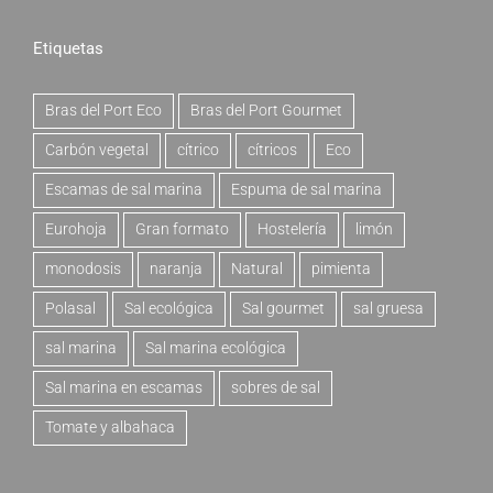
Etiquetas
Bras del Port Eco
Bras del Port Gourmet
Carbón vegetal
cítrico
cítricos
Eco
Escamas de sal marina
Espuma de sal marina
Eurohoja
Gran formato
Hostelería
limón
monodosis
naranja
Natural
pimienta
Polasal
Sal ecológica
Sal gourmet
sal gruesa
sal marina
Sal marina ecológica
Sal marina en escamas
sobres de sal
Tomate y albahaca