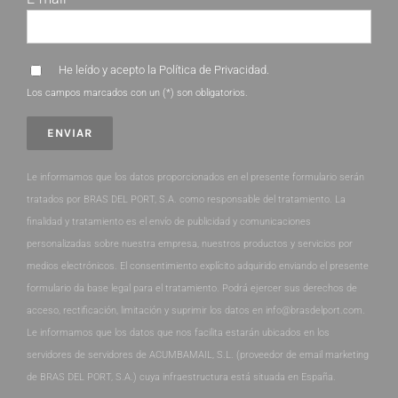
He leído y acepto la
Política de Privacidad
.
Los campos marcados con un (*) son obligatorios.
Le informamos que los datos proporcionados en el presente formulario serán
tratados por BRAS DEL PORT, S.A. como responsable del tratamiento. La
finalidad y tratamiento es el envío de publicidad y comunicaciones
personalizadas sobre nuestra empresa, nuestros productos y servicios por
medios electrónicos. El consentimiento explícito adquirido enviando el presente
formulario da base legal para el tratamiento. Podrá ejercer sus derechos de
acceso, rectificación, limitación y suprimir los datos en info@brasdelport.com.
Le informamos que los datos que nos facilita estarán ubicados en los
servidores de servidores de ACUMBAMAIL, S.L. (proveedor de email marketing
de BRAS DEL PORT, S.A.) cuya infraestructura está situada en España.