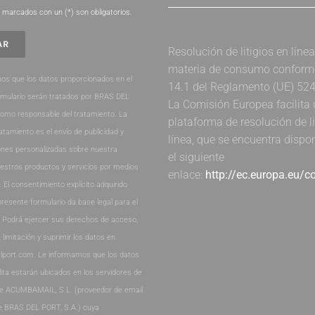
marcados con un (*) son obligatorios.
Resolución de litigios en líne
materia de consumo conforme 
os que los datos proporcionados en el
14.1 del Reglamento (UE) 52
rmulario serán tratados por BRAS DEL
La Comisión Europea facilita
como responsable del tratamiento. La
plataforma de resolución de li
ratamiento es el envío de publicidad y
línea, que se encuentra dispo
nes personalizadas sobre nuestra
el siguiente
estros productos y servicios por medios
enlace:
http://ec.europa.eu/
. El consentimiento explícito adquirido
presente formulario da base legal para el
. Podrá ejercer sus derechos de acceso,
, limitación y suprimir los datos en
lport.com. Le informamos que los datos
lita estarán ubicados en los servidores de
de ACUMBAMAIL, S.L. (proveedor de email
e BRAS DEL PORT, S.A.) cuya