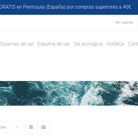
GRATIS en Península (España) por compras superiores a 40€.
D
Mi cuenta
Escamas de sal
Espuma de sal
Sal ecológica
HoReCa
Cont
ctos