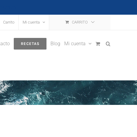
escartar
Carrito
Mi cuenta
CARRITO
acto
Blog
Mi cuenta
RECETAS