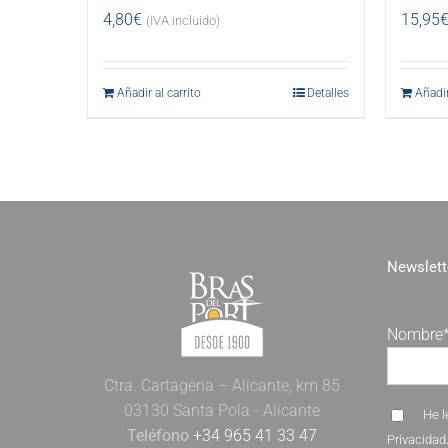
4,80
€
15,95
(IVA incluido)
Añadir al carrito
Detalles
Añadir
Newslett
Nombre
Ctra. Cartagena – Alicante, km 85
03130 Santa Pola - Alicante
He l
Teléfono
+34 965 41 33 47
Privacidad