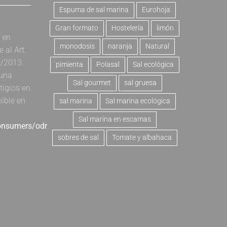
Espuma de sal marina
Eurohoja
Gran formato
Hostelería
limón
a en
monodosis
naranja
Natural
al Art.
4/2013:
pimienta
Polasal
Sal ecológica
 una
Sal gourmet
sal gruesa
tigios en
nible en
sal marina
Sal marina ecológica
Sal marina en escamas
consumers/odr
.
sobres de sal
Tomate y albahaca