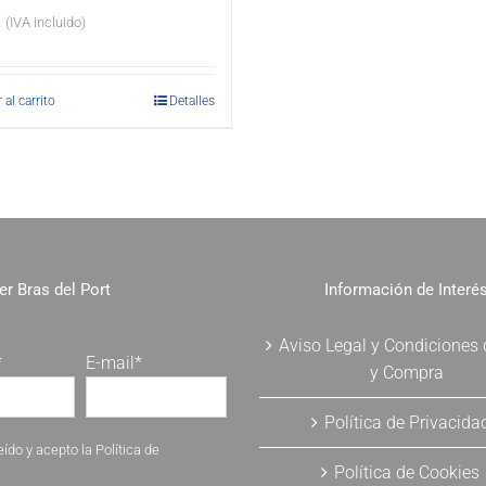
€
(IVA incluido)
 al carrito
Detalles
er Bras del Port
Información de Interé
Aviso Legal y Condiciones
*
E-mail*
y Compra
Política de Privacida
eído y acepto la
Política de
Política de Cookies
.