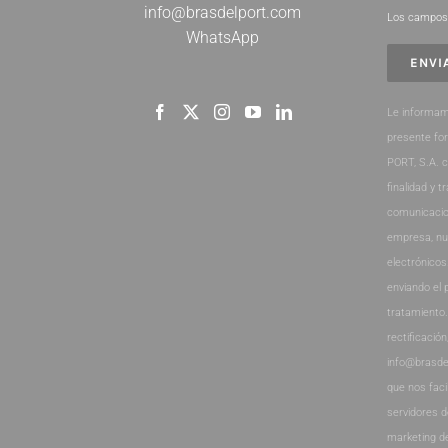
info@brasdelport.com
Los campos 
WhatsApp
Le informam
presente fo
PORT, S.A. 
finalidad y t
comunicacio
empresa, nu
electrónicos
enviando el 
tratamiento
rectificación
info@brasde
que nos faci
servidores 
marketing d