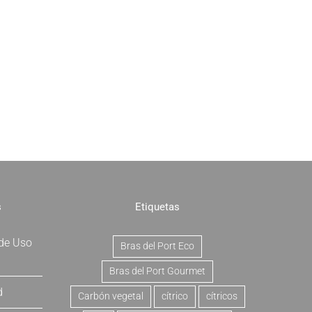
s
Etiquetas
 de Uso
Bras del Port Eco
Bras del Port Gourmet
d
Carbón vegetal
cítrico
cítricos