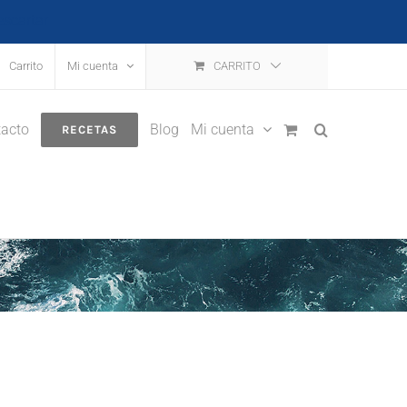
escartar
Carrito
Mi cuenta
CARRITO
acto
Blog
Mi cuenta
RECETAS