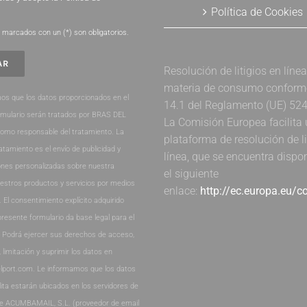
Política de Cookies
.
marcados con un (*) son obligatorios.
Resolución de litigios en líne
materia de consumo conforme 
os que los datos proporcionados en el
14.1 del Reglamento (UE) 52
rmulario serán tratados por BRAS DEL
La Comisión Europea facilita
como responsable del tratamiento. La
plataforma de resolución de li
ratamiento es el envío de publicidad y
línea, que se encuentra dispo
nes personalizadas sobre nuestra
el siguiente
estros productos y servicios por medios
enlace:
http://ec.europa.eu/
. El consentimiento explícito adquirido
presente formulario da base legal para el
. Podrá ejercer sus derechos de acceso,
, limitación y suprimir los datos en
lport.com. Le informamos que los datos
lita estarán ubicados en los servidores de
de ACUMBAMAIL, S.L. (proveedor de email