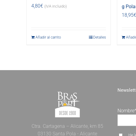
4,80
€
g Pola
(IVA incluido)
18,95
Añadir al carrito
Detalles
Añadir
Newslett
Nombre
Ctra. Cartagena – Alicante, km 85
03130 Santa Pola - Alicante
He l