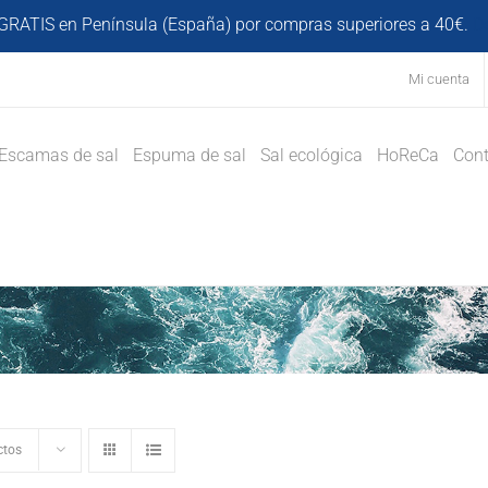
GRATIS en Península (España) por compras superiores a 40€.
D
Mi cuenta
Escamas de sal
Espuma de sal
Sal ecológica
HoReCa
Cont
ctos