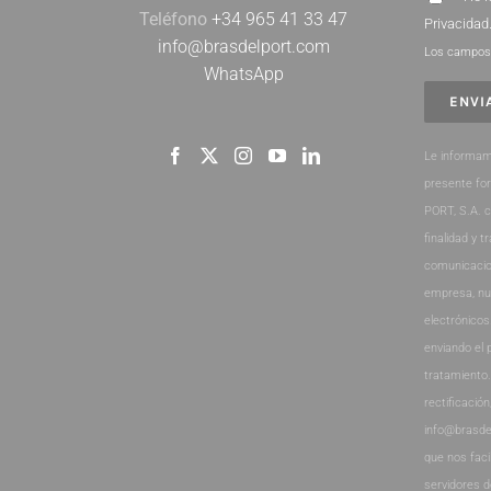
Teléfono
+34 965 41 33 47
Privacidad
info@brasdelport.com
Los campos 
WhatsApp
Le informam
presente fo
PORT, S.A. 
finalidad y t
comunicacio
empresa, nu
electrónicos
enviando el 
tratamiento
rectificación
info@brasde
que nos faci
servidores 