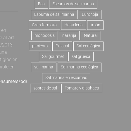
Eco
Escamas de sal marina
Espuma de sal marina
Eurohoja
Gran formato
Hostelería
limón
a en
monodosis
naranja
Natural
al Art.
4/2013:
pimienta
Polasal
Sal ecológica
 una
Sal gourmet
sal gruesa
tigios en
nible en
sal marina
Sal marina ecológica
Sal marina en escamas
consumers/odr
.
sobres de sal
Tomate y albahaca