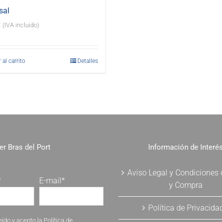
sal
€
(IVA incluido)
 al carrito
Detalles
er Bras del Port
Información de Interé
Aviso Legal y Condiciones
*
E-mail*
y Compra
Política de Privacida
eído y acepto la
Política de