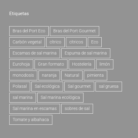
Etiquetas
Bras del Port Eco
Bras del Port Gourmet
Carbón vegetal
cítrico
cítricos
Eco
Escamas de sal marina
Espuma de sal marina
Eurohoja
Gran formato
Hostelería
limón
monodosis
naranja
Natural
pimienta
Polasal
Sal ecológica
Sal gourmet
sal gruesa
sal marina
Sal marina ecológica
Sal marina en escamas
sobres de sal
Tomate y albahaca