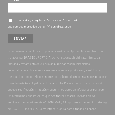
He leído y acepto la
Política de Privacidad
.
Los campos marcados con un (*) son obligatorios.
Le informamos que los datos proporcionados en el presente formulario serán
tratados por BRAS DEL PORT, S.A. como responsable del tratamiento. La
finalidad y tratamiento es el envío de publicidad y comunicaciones
personalizadas sobre nuestra empresa, nuestros productos y servicios por
medios electrónicos. El consentimiento explícito adquirido enviando el presente
formulario da base legal para el tratamiento. Podrá ejercer sus derechos de
acceso, rectificación, limitación y suprimir los datos en info@brasdelport.com.
Le informamos que los datos que nos facilita estarán ubicados en los
servidores de servidores de ACUMBAMAIL, S.L. (proveedor de email marketing
de BRAS DEL PORT, S.A.) cuya infraestructura está situada en España.