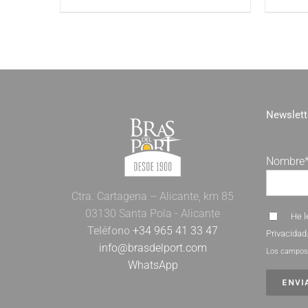
Newslett
Nombre
Ctra. Cartagena – Alicante, km 85
03130 Santa Pola - Alicante
He l
Teléfono
+34 965 41 33 47
Privacidad
info@brasdelport.com
Los campos 
WhatsApp