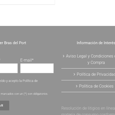
er Bras del Port
Información de Interé
Aviso Legal y Condiciones
*
E-mail*
y Compra
Política de Privacida
eído y acepto la
Política de
Política de Cookies
.
marcados con un (*) son obligatorios.
Resolución de litigios en líne
materia de consumo conforme 