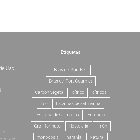
s
Etiquetas
 de Uso
Bras del Port Eco
Bras del Port Gourmet
d
Carbón vegetal
cítrico
cítricos
Eco
Escamas de sal marina
Espuma de sal marina
Eurohoja
Gran formato
Hostelería
limón
a en
monodosis
naranja
Natural
al Art.