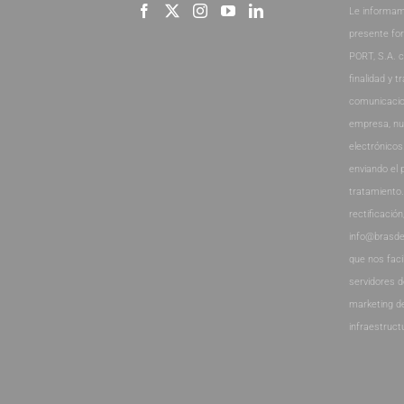
Le informam
presente fo
PORT, S.A. 
finalidad y t
comunicacio
empresa, nu
electrónicos
enviando el 
tratamiento
rectificación
info@brasde
que nos faci
servidores 
marketing d
infraestruct