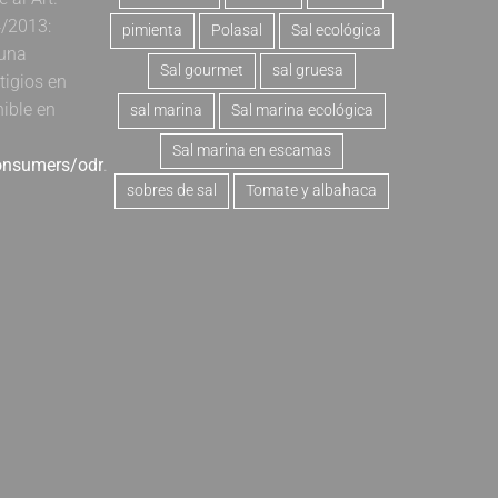
4/2013:
pimienta
Polasal
Sal ecológica
 una
Sal gourmet
sal gruesa
tigios en
nible en
sal marina
Sal marina ecológica
Sal marina en escamas
consumers/odr
.
sobres de sal
Tomate y albahaca