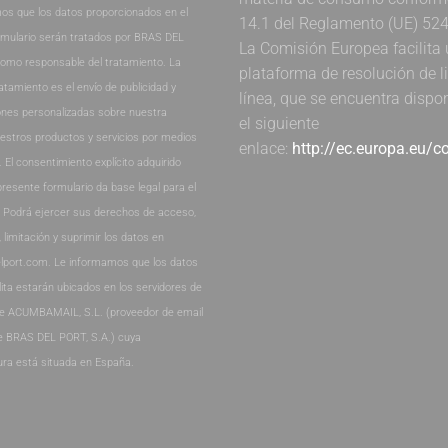
os que los datos proporcionados en el
14.1 del Reglamento (UE) 52
rmulario serán tratados por BRAS DEL
La Comisión Europea facilita
como responsable del tratamiento. La
plataforma de resolución de li
ratamiento es el envío de publicidad y
línea, que se encuentra dispo
nes personalizadas sobre nuestra
el siguiente
estros productos y servicios por medios
enlace:
http://ec.europa.eu/
. El consentimiento explícito adquirido
presente formulario da base legal para el
. Podrá ejercer sus derechos de acceso,
, limitación y suprimir los datos en
lport.com. Le informamos que los datos
lita estarán ubicados en los servidores de
de ACUMBAMAIL, S.L. (proveedor de email
e BRAS DEL PORT, S.A.) cuya
ura está situada en España.