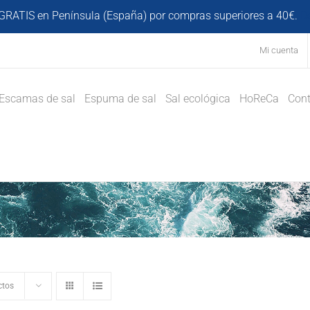
GRATIS en Península (España) por compras superiores a 40€.
D
Mi cuenta
Escamas de sal
Espuma de sal
Sal ecológica
HoReCa
Cont
ctos