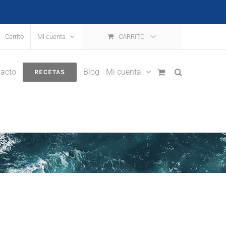
escartar
Carrito
Mi cuenta
CARRITO
acto
Blog
Mi cuenta
RECETAS