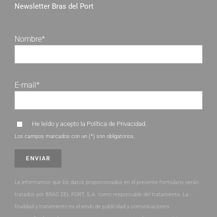
Newsletter Bras del Port
Nombre*
E-mail*
He leído y acepto la
Política de Privacidad
.
Los campos marcados con un (*) son obligatorios.
Le informamos que los datos proporcionados en el presente formulario serán
tratados por BRAS DEL PORT, S.A. como responsable del tratamiento. La
finalidad y tratamiento es el envío de publicidad y comunicaciones