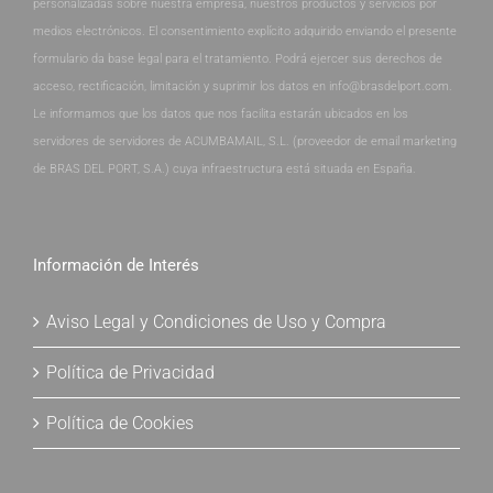
personalizadas sobre nuestra empresa, nuestros productos y servicios por
medios electrónicos. El consentimiento explícito adquirido enviando el presente
formulario da base legal para el tratamiento. Podrá ejercer sus derechos de
acceso, rectificación, limitación y suprimir los datos en info@brasdelport.com.
Le informamos que los datos que nos facilita estarán ubicados en los
servidores de servidores de ACUMBAMAIL, S.L. (proveedor de email marketing
de BRAS DEL PORT, S.A.) cuya infraestructura está situada en España.
Información de Interés
Aviso Legal y Condiciones de Uso y Compra
Política de Privacidad
Política de Cookies