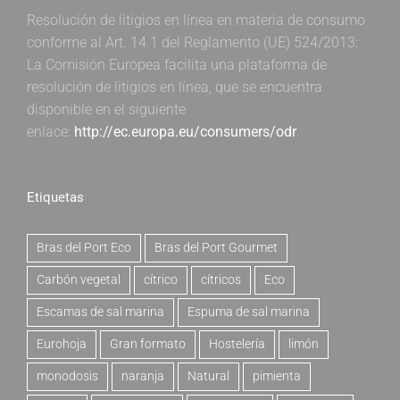
Resolución de litigios en línea en materia de consumo
conforme al Art. 14.1 del Reglamento (UE) 524/2013:
La Comisión Europea facilita una plataforma de
resolución de litigios en línea, que se encuentra
disponible en el siguiente
enlace:
http://ec.europa.eu/consumers/odr
.
Etiquetas
Bras del Port Eco
Bras del Port Gourmet
Carbón vegetal
cítrico
cítricos
Eco
Escamas de sal marina
Espuma de sal marina
Eurohoja
Gran formato
Hostelería
limón
monodosis
naranja
Natural
pimienta