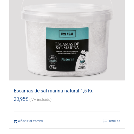
Escamas de sal marina natural 1,5 Kg
23,95
€
(IVA incluido)
Añadir al carrito
Detalles