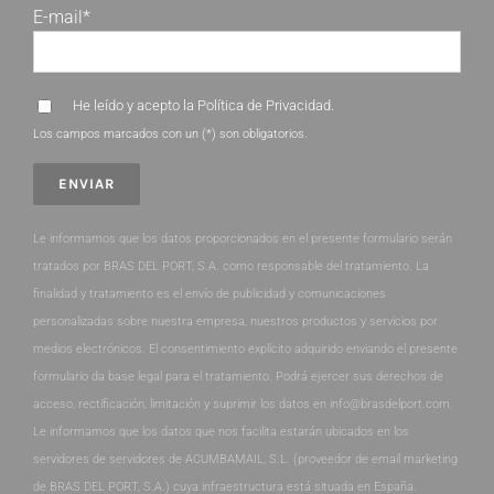
E-mail*
He leído y acepto la
Política de Privacidad
.
Los campos marcados con un (*) son obligatorios.
Le informamos que los datos proporcionados en el presente formulario serán
tratados por BRAS DEL PORT, S.A. como responsable del tratamiento. La
finalidad y tratamiento es el envío de publicidad y comunicaciones
personalizadas sobre nuestra empresa, nuestros productos y servicios por
medios electrónicos. El consentimiento explícito adquirido enviando el presente
formulario da base legal para el tratamiento. Podrá ejercer sus derechos de
acceso, rectificación, limitación y suprimir los datos en info@brasdelport.com.
Le informamos que los datos que nos facilita estarán ubicados en los
servidores de servidores de ACUMBAMAIL, S.L. (proveedor de email marketing
de BRAS DEL PORT, S.A.) cuya infraestructura está situada en España.