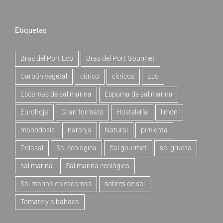
Etiquetas
Bras del Port Eco
Bras del Port Gourmet
Carbón vegetal
cítrico
cítricos
Eco
Escamas de sal marina
Espuma de sal marina
Eurohoja
Gran formato
Hostelería
limón
monodosis
naranja
Natural
pimienta
Polasal
Sal ecológica
Sal gourmet
sal gruesa
sal marina
Sal marina ecológica
Sal marina en escamas
sobres de sal
Tomate y albahaca