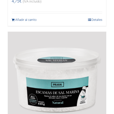
4,75
€
(IVA incluido)
Añadir al carrito
Detalles