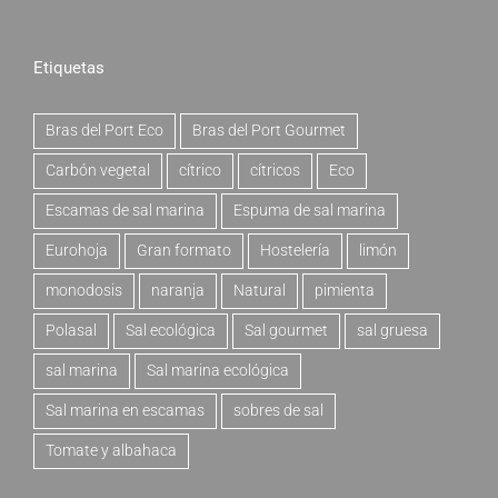
Etiquetas
Bras del Port Eco
Bras del Port Gourmet
Carbón vegetal
cítrico
cítricos
Eco
Escamas de sal marina
Espuma de sal marina
Eurohoja
Gran formato
Hostelería
limón
monodosis
naranja
Natural
pimienta
Polasal
Sal ecológica
Sal gourmet
sal gruesa
sal marina
Sal marina ecológica
Sal marina en escamas
sobres de sal
Tomate y albahaca