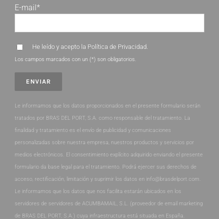
E-mail*
He leído y acepto la
Política de Privacidad
.
Los campos marcados con un (*) son obligatorios.
Le informamos que los datos proporcionados en el presente formulario serán
tratados por BRAS DEL PORT, S.A. como responsable del tratamiento. La
finalidad y tratamiento es el envío de publicidad y comunicaciones
personalizadas sobre nuestra empresa, nuestros productos y servicios por
medios electrónicos. El consentimiento explícito adquirido enviando el presente
formulario da base legal para el tratamiento. Podrá ejercer sus derechos de
acceso, rectificación, limitación y suprimir los datos en info@brasdelport.com.
Le informamos que los datos que nos facilita estarán ubicados en los
servidores de servidores de ACUMBAMAIL, S.L. (proveedor de email marketing
de BRAS DEL PORT, S.A.) cuya infraestructura está situada en España.