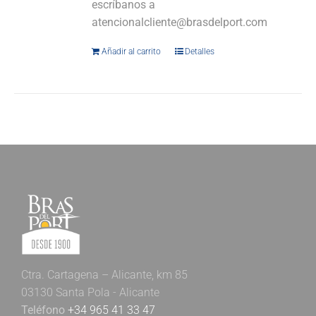
escríbanos a
atencionalcliente@brasdelport.com
Añadir al carrito
Detalles
Ctra. Cartagena – Alicante, km 85
03130 Santa Pola - Alicante
Teléfono
+34 965 41 33 47