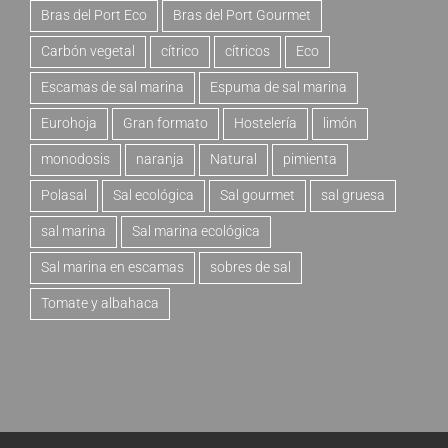
Bras del Port Eco
Bras del Port Gourmet
Carbón vegetal
cítrico
cítricos
Eco
Escamas de sal marina
Espuma de sal marina
Eurohoja
Gran formato
Hostelería
limón
monodosis
naranja
Natural
pimienta
Polasal
Sal ecológica
Sal gourmet
sal gruesa
sal marina
Sal marina ecológica
Sal marina en escamas
sobres de sal
Tomate y albahaca