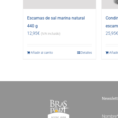
Escamas de sal marina natural
Condi
440 g
escama
12,95
€
25,95
(IVA incluido)
Añadir al carrito
Detalles
Añadir
Newslett
Nombre