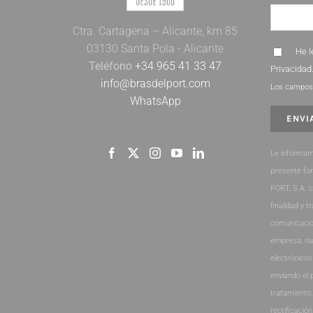
Ctra. Cartagena – Alicante, km 85
03130 Santa Pola - Alicante
He l
Teléfono
+34 965 41 33 47
Privacidad
info@brasdelport.com
Los campos 
WhatsApp
Le informam
presente fo
PORT, S.A. 
finalidad y t
comunicacio
empresa, nu
electrónicos
enviando el 
tratamiento
rectificación