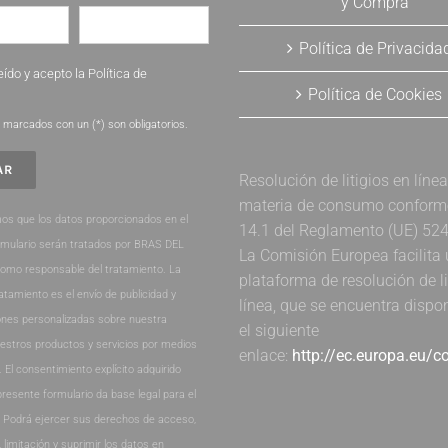
y Compra
Política de Privacida
eído y acepto la
Política de
Política de Cookies
.
marcados con un (*) son obligatorios.
Resolución de litigios en líne
materia de consumo conforme 
os que los datos proporcionados en el
14.1 del Reglamento (UE) 52
rmulario serán tratados por BRAS DEL
La Comisión Europea facilita
como responsable del tratamiento. La
plataforma de resolución de li
ratamiento es el envío de publicidad y
línea, que se encuentra dispo
nes personalizadas sobre nuestra
el siguiente
estros productos y servicios por medios
enlace:
http://ec.europa.eu/
. El consentimiento explícito adquirido
presente formulario da base legal para el
. Podrá ejercer sus derechos de acceso,
, limitación y suprimir los datos en