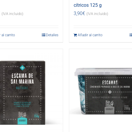
cítricos 125 g
€
3,90
€
(IVA incluido)
(IVA incluido)
 al carrito
Detalles
Añadir al carrito