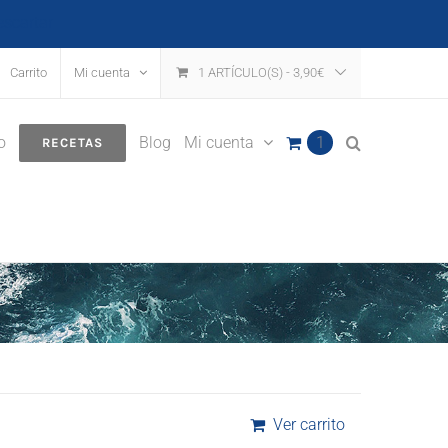
escartar
Carrito
Mi cuenta
1 ARTÍCULO(S)
-
3,90
€
o
Blog
Mi cuenta
1
RECETAS
Ver carrito