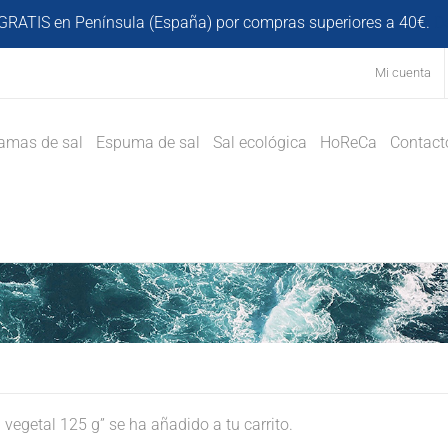
GRATIS en Península (España) por compras superiores a 40€.
D
Mi cuenta
amas de sal
Espuma de sal
Sal ecológica
HoReCa
Contact
egetal 125 g” se ha añadido a tu carrito.