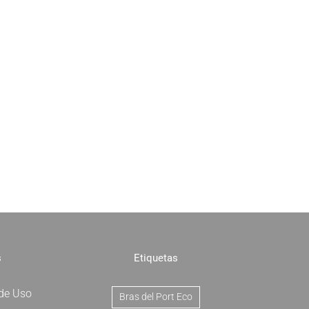
s
Etiquetas
 de Uso
Bras del Port Eco