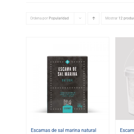
Ordena por
Popularidad
Mostrar
12 produ
Escamas de sal marina natural
Escama