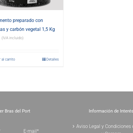
mento preparado con
s y carbón vegetal 1,5 Kg
€
(IVA incluido)
 al carrito
Detalles
er Bras del Port
Información de Interé
Aviso Legal y Condiciones
*
E-mail*