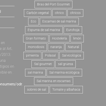
Bras del Port Gourmet
d
Carbón vegetal
cítrico
cítricos
Eco
Escamas de sal marina
Espuma de sal marina
Eurohoja
Gran formato
Hostelería
limón
a en
monodosis
naranja
Natural
al Art.
4/2013:
pimienta
Polasal
Sal ecológica
 una
Sal gourmet
sal gruesa
tigios en
nible en
sal marina
Sal marina ecológica
Sal marina en escamas
consumers/odr
.
sobres de sal
Tomate y albahaca