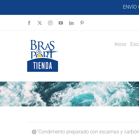
Saltar
ENVÍO 
al
contenido
Facebook
X
Instagram
YouTube
LinkedIn
Pinterest
Inicio
Esc
“Condimento preparado con escamas y carbón v