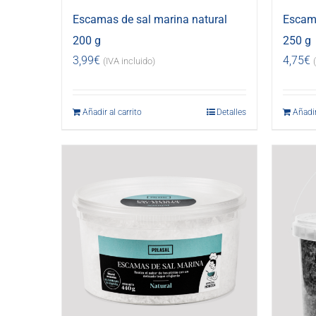
Escamas de sal marina natural
Escama
200 g
250 g
3,99
€
4,75
€
(IVA incluido)
Añadir al carrito
Detalles
Añadir