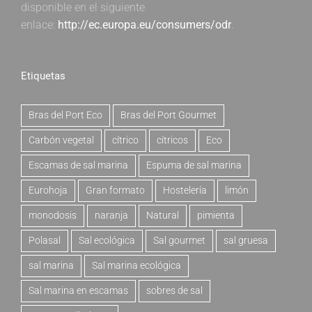
disponible en el siguiente
enlace:
http://ec.europa.eu/consumers/odr
.
Etiquetas
Bras del Port Eco
Bras del Port Gourmet
Carbón vegetal
cítrico
cítricos
Eco
Escamas de sal marina
Espuma de sal marina
Eurohoja
Gran formato
Hostelería
limón
monodosis
naranja
Natural
pimienta
Polasal
Sal ecológica
Sal gourmet
sal gruesa
sal marina
Sal marina ecológica
Sal marina en escamas
sobres de sal