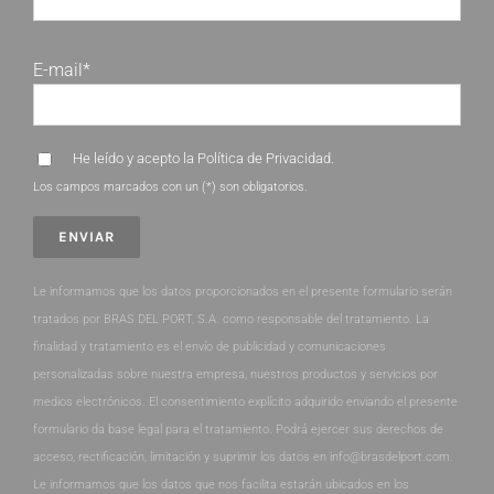
E-mail*
He leído y acepto la
Política de Privacidad
.
Los campos marcados con un (*) son obligatorios.
Le informamos que los datos proporcionados en el presente formulario serán
tratados por BRAS DEL PORT, S.A. como responsable del tratamiento. La
finalidad y tratamiento es el envío de publicidad y comunicaciones
personalizadas sobre nuestra empresa, nuestros productos y servicios por
medios electrónicos. El consentimiento explícito adquirido enviando el presente
formulario da base legal para el tratamiento. Podrá ejercer sus derechos de
acceso, rectificación, limitación y suprimir los datos en info@brasdelport.com.
Le informamos que los datos que nos facilita estarán ubicados en los