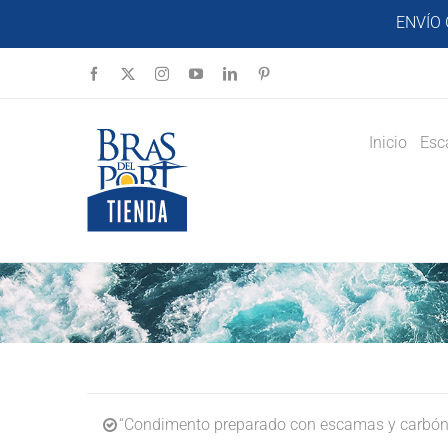
Saltar
ENVÍO 
al
contenido
Facebook
X
Instagram
YouTube
LinkedIn
Pinterest
Inicio
Esc
“Condimento preparado con escamas y carbón v