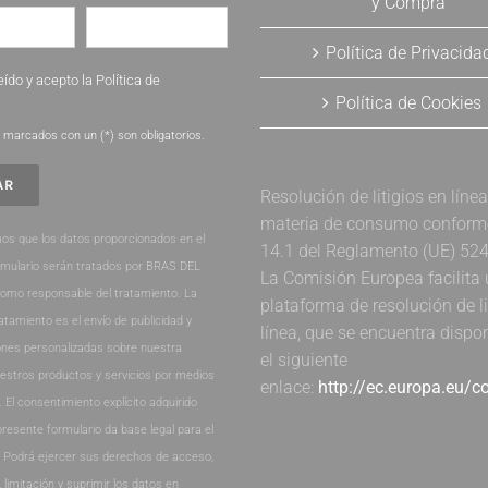
y Compra
Política de Privacida
eído y acepto la
Política de
Política de Cookies
.
marcados con un (*) son obligatorios.
Resolución de litigios en líne
materia de consumo conforme 
os que los datos proporcionados en el
14.1 del Reglamento (UE) 52
rmulario serán tratados por BRAS DEL
La Comisión Europea facilita
como responsable del tratamiento. La
plataforma de resolución de li
ratamiento es el envío de publicidad y
línea, que se encuentra dispo
nes personalizadas sobre nuestra
el siguiente
estros productos y servicios por medios
enlace:
http://ec.europa.eu/
. El consentimiento explícito adquirido
presente formulario da base legal para el
. Podrá ejercer sus derechos de acceso,
, limitación y suprimir los datos en