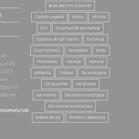
Bras del Port Gourmet
d
Carbón vegetal
cítrico
cítricos
Eco
Escamas de sal marina
Espuma de sal marina
Eurohoja
Gran formato
Hostelería
limón
a en
monodosis
naranja
Natural
al Art.
4/2013:
pimienta
Polasal
Sal ecológica
 una
Sal gourmet
sal gruesa
tigios en
nible en
sal marina
Sal marina ecológica
Sal marina en escamas
consumers/odr
.
sobres de sal
Tomate y albahaca