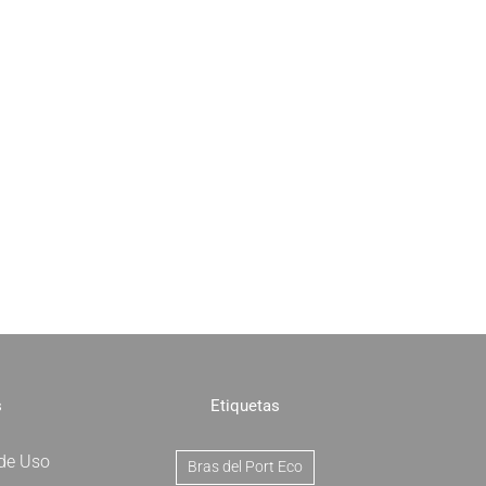
s
Etiquetas
 de Uso
Bras del Port Eco