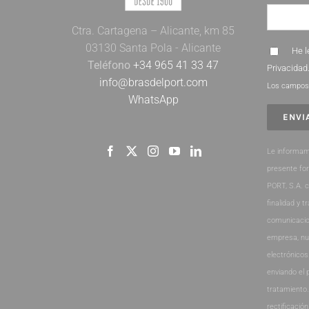
Ctra. Cartagena – Alicante, km 85
03130 Santa Pola - Alicante
He l
Teléfono
+34 965 41 33 47
Privacidad
info@brasdelport.com
Los campos 
WhatsApp
Le informam
presente fo
PORT, S.A. 
finalidad y t
comunicacio
empresa, nu
electrónicos
enviando el 
tratamiento
rectificación