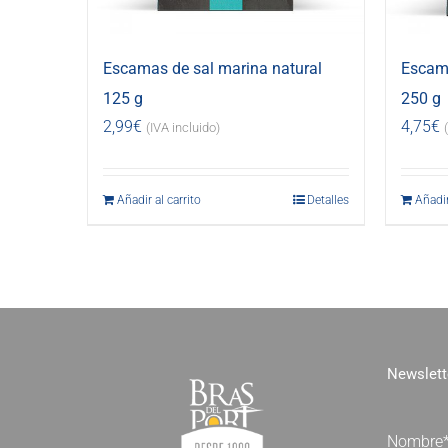
Escamas de sal marina natural
Escama
125 g
250 g
2,99
€
4,75
€
(IVA incluido)
Añadir al carrito
Detalles
Añadir
Newslett
Nombre