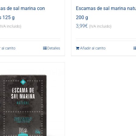
s de sal marina con
Escamas de sal marina natu
s 125 g
200 g
3,99
€
(IVA incluido)
(IVA incluido)
 al carrito
Detalles
Añadir al carrito