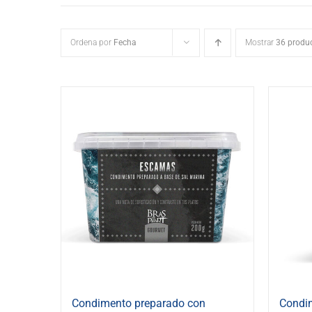
Ordena por
Fecha
Mostrar
36 produ
Condimento preparado con
Condi