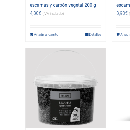
escamas y carbón vegetal 200 g
escama
4,80
€
3,90
€
(IVA incluido)
Añadir al carrito
Detalles
Añadir