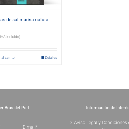
s de sal marina natural
(IVA incluido)
 al carrito
Detalles
er Bras del Port
Información de Interé
Aviso Legal y Condiciones
*
E-mail*