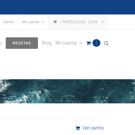
escartar
Carrito
Mi cuenta
1 ARTÍCULO(S)
-
3,90
€
o
Blog
Mi cuenta
1
RECETAS
Ver carrito