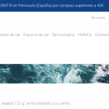
GRATIS en Península (España) por compras superiores a 40€.
D
Mi cuenta
amas de sal
Espuma de sal
Sal ecológica
HoReCa
Contact
egetal 125 g” se ha añadido a tu carrito.