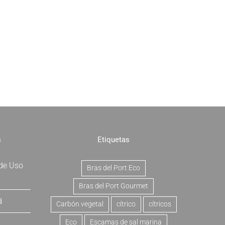
s
Etiquetas
 de Uso
Bras del Port Eco
Bras del Port Gourmet
d
Carbón vegetal
cítrico
cítricos
Eco
Escamas de sal marina