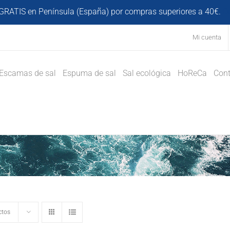
GRATIS en Península (España) por compras superiores a 40€.
D
Mi cuenta
Escamas de sal
Espuma de sal
Sal ecológica
HoReCa
Cont
ctos