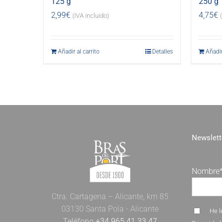
125 g
250 g
2,99
€
4,75
€
(IVA incluido)
Añadir al carrito
Detalles
Añadir
Newslett
Nombre
Ctra. Cartagena – Alicante, km 85
03130 Santa Pola - Alicante
He l
Teléfono
+34 965 41 33 47