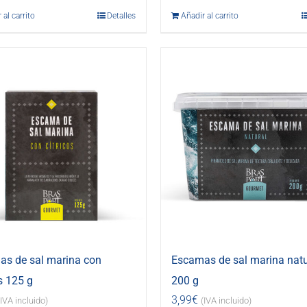
 al carrito
Detalles
Añadir al carrito
s de sal marina con
Escamas de sal marina natu
s 125 g
200 g
3,99
€
(IVA incluido)
(IVA incluido)