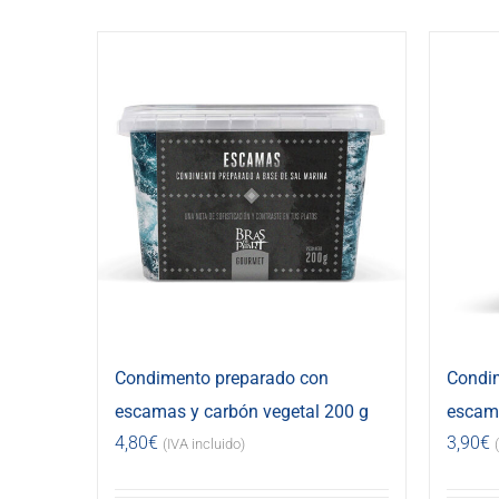
Condimento preparado con
Condi
escamas y carbón vegetal 200 g
escama
4,80
€
3,90
€
(IVA incluido)