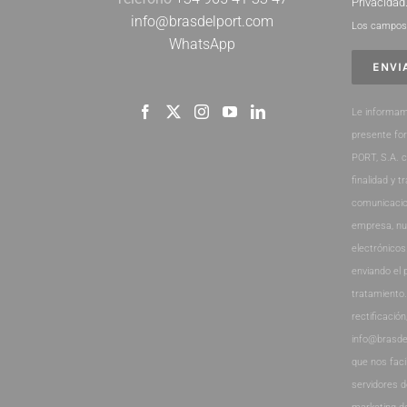
Privacidad
info@brasdelport.com
Los campos 
WhatsApp
Le informam
presente fo
PORT, S.A. 
finalidad y t
comunicacio
empresa, nu
electrónicos
enviando el 
tratamiento
rectificación
info@brasde
que nos faci
servidores 