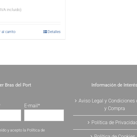
(IVA incluido)
 al carrito
Detalles
er Bras del Port
Información de Interé
Aviso Legal y Condiciones
*
E-mail*
y Compra
Política de Privacida
eído y acepto la
Política de
Política de Cookies