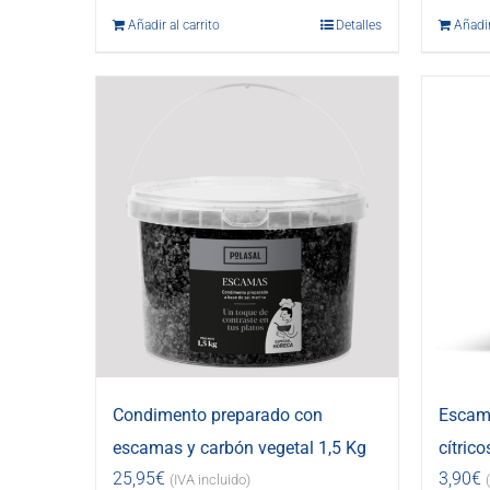
Añadir al carrito
Detalles
Añadir
Condimento preparado con
Escama
escamas y carbón vegetal 1,5 Kg
cítrico
25,95
€
3,90
€
(IVA incluido)