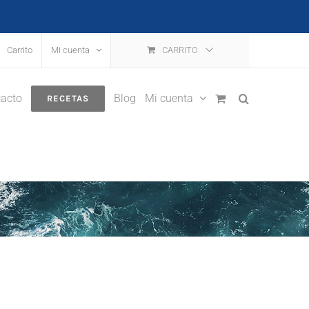
escartar
Carrito
Mi cuenta
CARRITO
acto
Blog
Mi cuenta
RECETAS