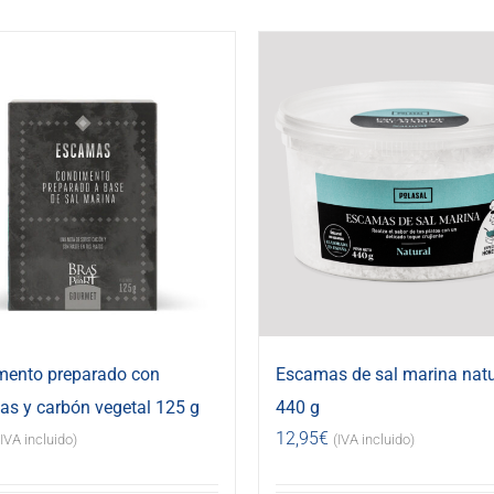
mento preparado con
Escamas de sal marina natu
s y carbón vegetal 125 g
440 g
12,95
€
(IVA incluido)
(IVA incluido)