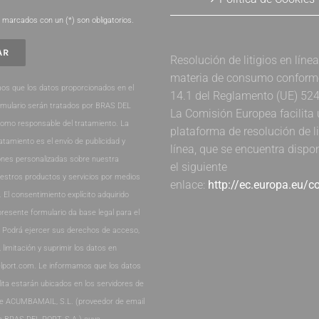
.
marcados con un (*) son obligatorios.
Resolución de litigios en líne
materia de consumo conforme 
os que los datos proporcionados en el
14.1 del Reglamento (UE) 52
rmulario serán tratados por BRAS DEL
La Comisión Europea facilita
como responsable del tratamiento. La
plataforma de resolución de li
ratamiento es el envío de publicidad y
línea, que se encuentra dispo
nes personalizadas sobre nuestra
el siguiente
estros productos y servicios por medios
enlace:
http://ec.europa.eu/
. El consentimiento explícito adquirido
presente formulario da base legal para el
. Podrá ejercer sus derechos de acceso,
, limitación y suprimir los datos en
lport.com. Le informamos que los datos
lita estarán ubicados en los servidores de
de ACUMBAMAIL, S.L. (proveedor de email