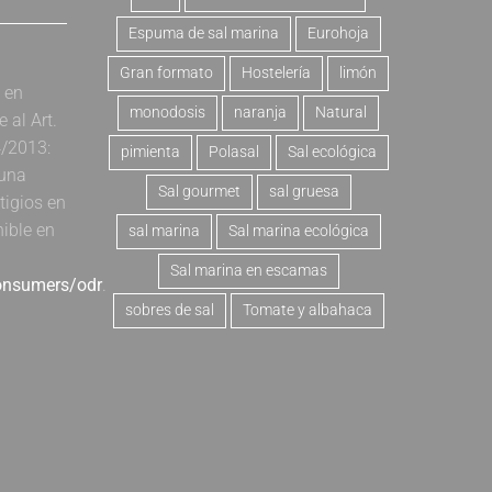
Espuma de sal marina
Eurohoja
Gran formato
Hostelería
limón
a en
monodosis
naranja
Natural
al Art.
4/2013:
pimienta
Polasal
Sal ecológica
 una
Sal gourmet
sal gruesa
tigios en
nible en
sal marina
Sal marina ecológica
Sal marina en escamas
consumers/odr
.
sobres de sal
Tomate y albahaca