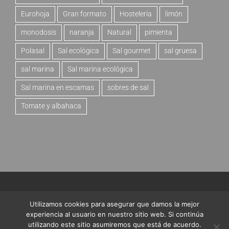
Eurohoja
Gran formato
Hostelería
limón
monodosis
naranja
Natural
pimienta
Polasal
Sal ecológica
Sal gourmet
sal gruesa
sal marina
Sal marina ecológica
Sal marina en escamas
sobres de sal
Tomate y albahaca
© Copyright 2017 -
2026 | Tienda
Bras del Port
| Todos los
Utilizamos cookies para asegurar que damos la mejor
derechos reservados.
experiencia al usuario en nuestro sitio web. Si continúa
utilizando este sitio asumiremos que está de acuerdo.