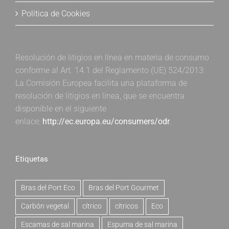
Política de Cookies
Resolución de litigios en línea en materia de consumo
conforme al Art. 14.1 del Reglamento (UE) 524/2013:
La Comisión Europea facilita una plataforma de
resolución de litigios en línea, que se encuentra
disponible en el siguiente
enlace:
http://ec.europa.eu/consumers/odr
.
Etiquetas
Bras del Port Eco
Bras del Port Gourmet
Carbón vegetal
cítrico
cítricos
Eco
Escamas de sal marina
Espuma de sal marina