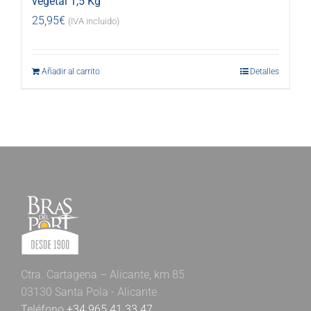
vegetal 1,5 Kg
25,95
€
(IVA incluido)
Añadir al carrito
Detalles
Ctra. Cartagena – Alicante, km 85
03130 Santa Pola - Alicante
Teléfono
+34 965 41 33 47