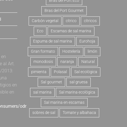
Bras del Port Eco
Bras del Port Gourmet
d
Carbón vegetal
cítrico
cítricos
Eco
Escamas de sal marina
Espuma de sal marina
Eurohoja
Gran formato
Hostelería
limón
a en
monodosis
naranja
Natural
al Art.
4/2013:
pimienta
Polasal
Sal ecológica
 una
Sal gourmet
sal gruesa
tigios en
nible en
sal marina
Sal marina ecológica
Sal marina en escamas
consumers/odr
.
sobres de sal
Tomate y albahaca