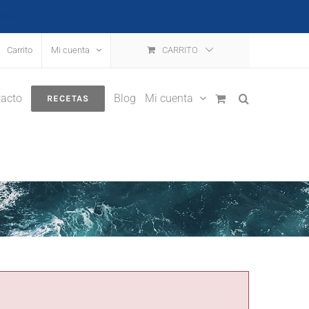
escartar
Carrito
Mi cuenta
CARRITO
acto
Blog
Mi cuenta
RECETAS