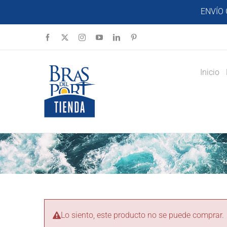
Saltar
ENVÍO 
al
contenido
Facebook
X
Instagram
YouTube
LinkedIn
Pinterest
Inicio
Lo siento, este producto no se puede comprar.