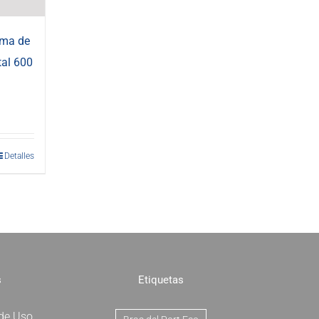
uma de
tal 600
Detalles
s
Etiquetas
 de Uso