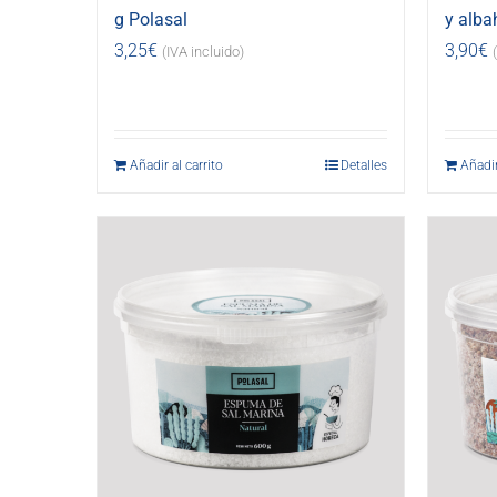
g Polasal
y alba
3,25
€
3,90
€
(IVA incluido)
Añadir al carrito
Detalles
Añadir