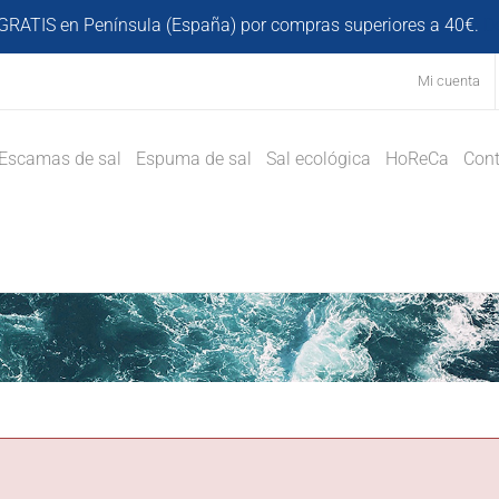
GRATIS en Península (España) por compras superiores a 40€.
D
Mi cuenta
Escamas de sal
Espuma de sal
Sal ecológica
HoReCa
Cont