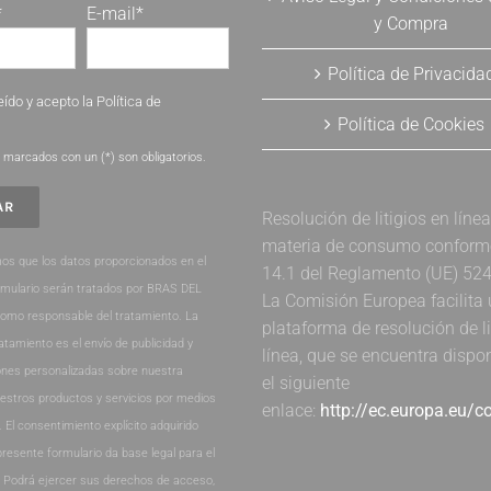
*
E-mail*
y Compra
Política de Privacida
eído y acepto la
Política de
Política de Cookies
.
marcados con un (*) son obligatorios.
Resolución de litigios en líne
materia de consumo conforme 
os que los datos proporcionados en el
14.1 del Reglamento (UE) 52
rmulario serán tratados por BRAS DEL
La Comisión Europea facilita
como responsable del tratamiento. La
plataforma de resolución de li
ratamiento es el envío de publicidad y
línea, que se encuentra dispo
nes personalizadas sobre nuestra
el siguiente
estros productos y servicios por medios
enlace:
http://ec.europa.eu/
. El consentimiento explícito adquirido
presente formulario da base legal para el
. Podrá ejercer sus derechos de acceso,