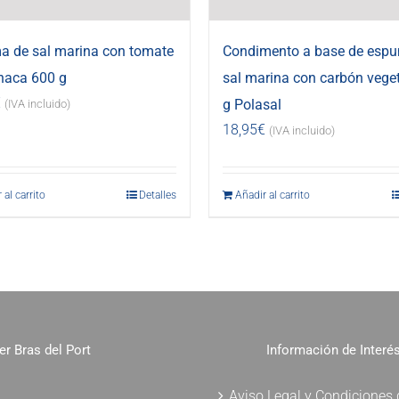
 de sal marina con tomate
Condimento a base de esp
haca 600 g
sal marina con carbón vege
€
g Polasal
(IVA incluido)
18,95
€
(IVA incluido)
 al carrito
Detalles
Añadir al carrito
er Bras del Port
Información de Interé
Aviso Legal y Condiciones