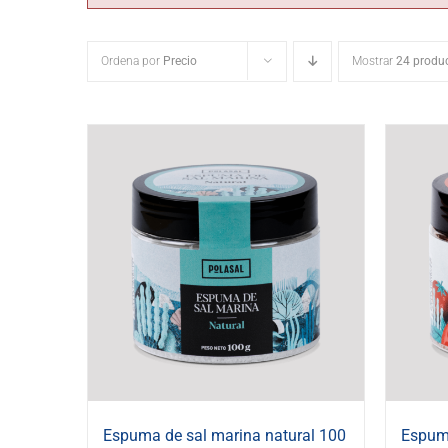
Ordena por
Precio
Mostrar
24 produ
Espuma de sal marina natural 100
Espuma