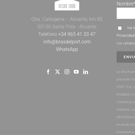
Nombre
Ctra. Cartagena – Alicante, km 85
03130 Santa Pola - Alicante
He l
Teléfono
+34 965 41 33 47
Privacidad
info@brasdelport.com
Los campos 
WhatsApp
Le informam
presente fo
PORT, S.A. 
finalidad y t
comunicacio
empresa, nu
electrónicos
enviando el 
tratamiento