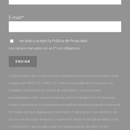
E-mail*
He leído y acepto la
Política de Privacidad
.
Los campos marcados con un (*) son obligatorios.
Le informamos que los datos proporcionados en el presente formulario serán
tratados por BRAS DEL PORT, S.A. como responsable del tratamiento. La
finalidad y tratamiento es el envío de publicidad y comunicaciones
personalizadas sobre nuestra empresa, nuestros productos y servicios por
medios electrónicos. El consentimiento explícito adquirido enviando el presente
formulario da base legal para el tratamiento. Podrá ejercer sus derechos de
acceso, rectificación, limitación y suprimir los datos en info@brasdelport.com.
Le informamos que los datos que nos facilita estarán ubicados en los