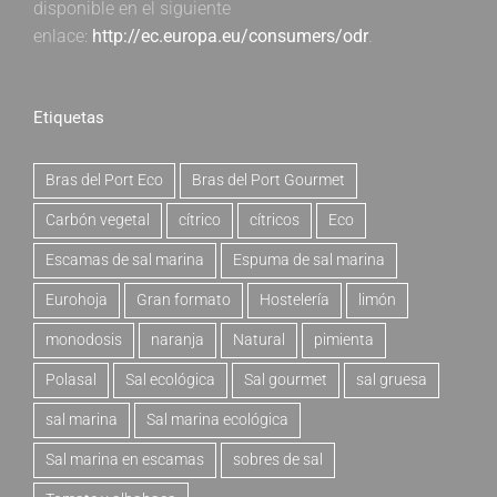
disponible en el siguiente
enlace:
http://ec.europa.eu/consumers/odr
.
Etiquetas
Bras del Port Eco
Bras del Port Gourmet
Carbón vegetal
cítrico
cítricos
Eco
Escamas de sal marina
Espuma de sal marina
Eurohoja
Gran formato
Hostelería
limón
monodosis
naranja
Natural
pimienta
Polasal
Sal ecológica
Sal gourmet
sal gruesa
sal marina
Sal marina ecológica
Sal marina en escamas
sobres de sal