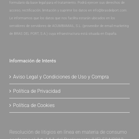
formulario da base legal para el tratamiento. Podrá ejercer sus derechos de
acceso, rectificación, limitación y suprimir los datos en info@brasdelport.com.
Le informamos que los datos que nos facilita estarán ubicados en los
servidores de servidores de ACUMBAMAIL, S.L. (proveedor de email marketing
de BRAS DEL PORT, S.A.) cuya infraestructura está situada en España.
Información de Interés
Aviso Legal y Condiciones de Uso y Compra
Política de Privacidad
Política de Cookies
Resolución de litigios en línea en materia de consumo