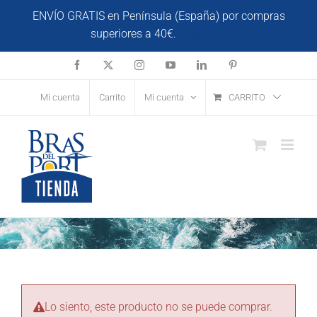
Saltar
ENVÍO GRATIS en Península (España) por compras
al
superiores a 40€.
Descartar
contenido
Facebook
X
Instagram
YouTube
LinkedIn
Pinterest
Mi cuenta
Carrito
Mi cuenta
CARRITO
Lo siento, este producto no se puede comprar.