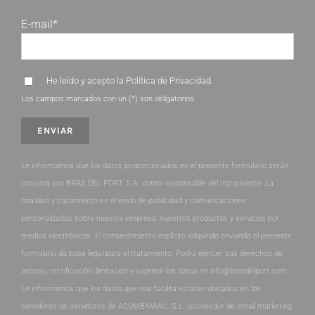
E-mail*
He leído y acepto la
Política de Privacidad
.
Los campos marcados con un (*) son obligatorios.
Le informamos que los datos proporcionados en el presente formulario serán
tratados por BRAS DEL PORT, S.A. como responsable del tratamiento. La
finalidad y tratamiento es el envío de publicidad y comunicaciones
personalizadas sobre nuestra empresa, nuestros productos y servicios por
medios electrónicos. El consentimiento explícito adquirido enviando el presente
formulario da base legal para el tratamiento. Podrá ejercer sus derechos de
acceso, rectificación, limitación y suprimir los datos en info@brasdelport.com.
Le informamos que los datos que nos facilita estarán ubicados en los
servidores de servidores de ACUMBAMAIL, S.L. (proveedor de email marketing