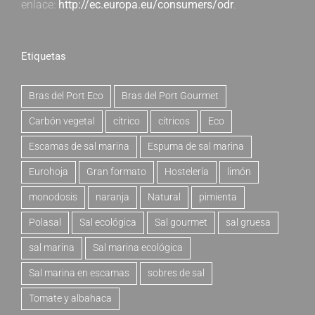
enlace:
http://ec.europa.eu/consumers/odr
.
Etiquetas
Bras del Port Eco
Bras del Port Gourmet
Carbón vegetal
cítrico
cítricos
Eco
Escamas de sal marina
Espuma de sal marina
Eurohoja
Gran formato
Hostelería
limón
monodosis
naranja
Natural
pimienta
Polasal
Sal ecológica
Sal gourmet
sal gruesa
sal marina
Sal marina ecológica
Sal marina en escamas
sobres de sal
Tomate y albahaca