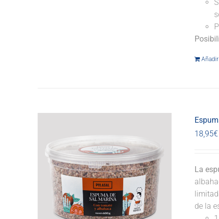
S
s
P
Posibi
Añadir 
Espuma
18,95
€
La esp
albahac
limitad
de la e
1