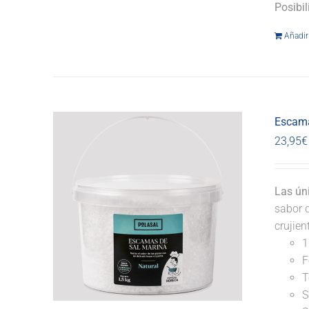
Posibi
Añadir 
Escama
23,95
€
Las ún
sabor d
crujie
1
F
T
S