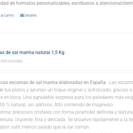
lidad de formatos personalizables, escríbanos a atencionalclie
al carrito
Detalles
s de sal marina natural 1,5 Kg
(IVA incluido)
icas escamas de sal marina elaboradas en España.
Las escamas
e tus platos y aportan un toque original y sofisticado, gracias 
nte en boca. Una agradable sorpresa para los paladares más exi
00 % natural, sin aditivos. Alto contenido de magnesio.
orma: preciosos cristales con forma piramidal definida y textura 
extura: crujiente, fina y delicada. Se disuelve rápidamente a la 
abor: sutil, menos salado que la sal común.