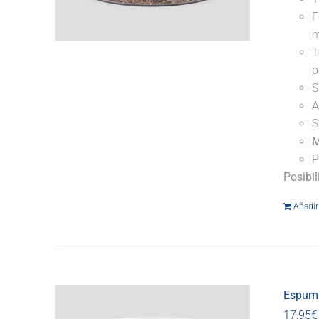
F
m
T
p
S
A
S
M
P
Posibi
Añadir 
Espuma
17,95
€