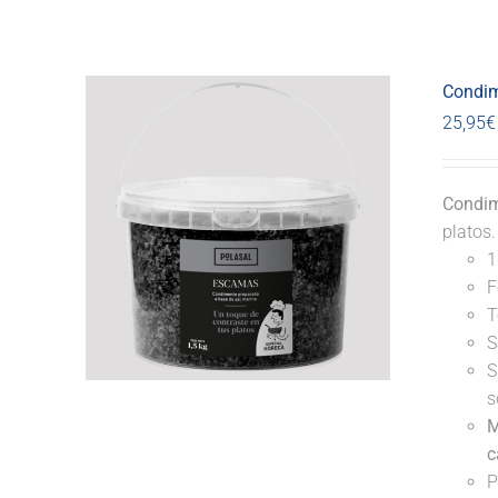
Condim
25,95
€
Condim
platos
1
F
T
S
S
s
M
c
P