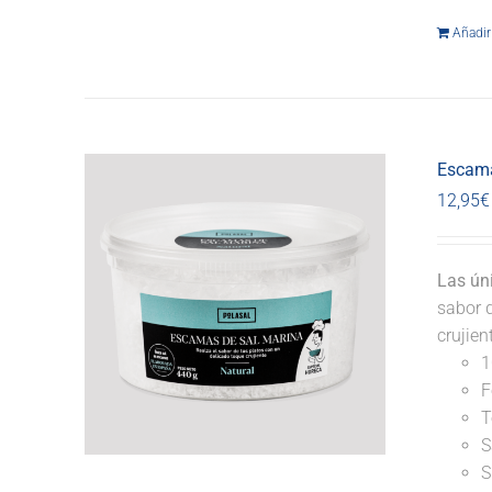
Añadir 
Escama
12,95
€
Las ún
sabor d
crujie
1
F
T
S
S