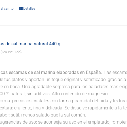
al carrito
Detalles
s de sal marina natural 440 g
(IVA incluido)
icas escamas de sal marina elaboradas en España.
Las escamas
e tus platos y aportan un toque original y sofisticado, gracias 
nte en boca. Una agradable sorpresa para los paladares más exi
00 % natural, sin aditivos. Alto contenido de magnesio.
orma: preciosos cristales con forma piramidal definida y textura 
extura: crujiente, fina y delicada. Se disuelve rápidamente a la 
abor: sutil, menos salado que la sal común.
ugerencias de uso: se aconseja su uso en el emplatado, rompi