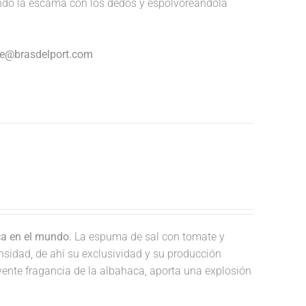
endo la escama con los dedos y espolvoreándola
nte@brasdelport.com
ca en el mundo.
La espuma de sal con tomate y
nsidad, de ahí su exclusividad y su producción
lvente fragancia de la albahaca, aporta una explosión