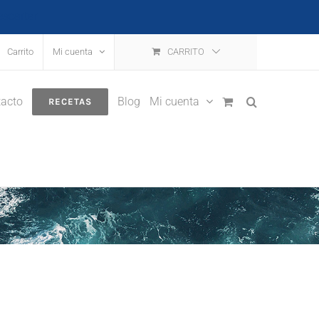
escartar
Carrito
Mi cuenta
CARRITO
acto
Blog
Mi cuenta
RECETAS