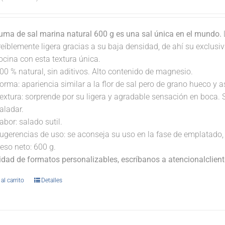
uma de sal marina natural 600 g es una sal única en el mundo.
reíblemente ligera gracias a su baja densidad, de ahí su exclus
ocina con esta textura única.
00 % natural, sin aditivos. Alto contenido de magnesio.
orma: apariencia similar a la flor de sal pero de grano hueco y 
extura: sorprende por su ligera y agradable sensación en boca. 
aladar.
abor: salado sutil.
ugerencias de uso: se aconseja su uso en la fase de emplatado, 
eso neto: 600 g.
lidad de formatos personalizables, escríbanos a atencionalclie
al carrito
Detalles