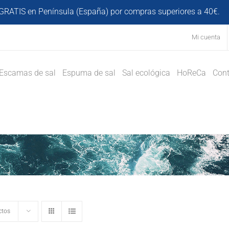
GRATIS en Península (España) por compras superiores a 40€.
D
Mi cuenta
Escamas de sal
Espuma de sal
Sal ecológica
HoReCa
Cont
ctos