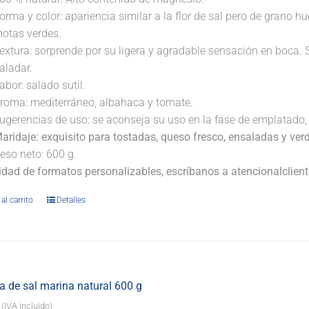
orma y color: apariencia similar a la flor de sal pero de grano
otas verdes.
extura: sorprende por su ligera y agradable sensación en boca. 
aladar.
abor: salado sutil.
roma: mediterráneo, albahaca y tomate.
ugerencias de uso: se aconseja su uso en la fase de emplatado, 
aridaje:
exquisito para tostadas, queso fresco, ensaladas y ver
eso neto: 600 g.
lidad de formatos personalizables, escríbanos a atencionalclie
al carrito
Detalles
 de sal marina natural 600 g
(IVA incluido)