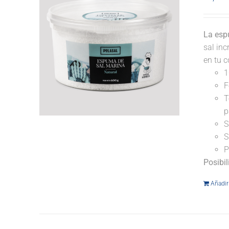
La esp
sal inc
en tu c
1
F
T
p
S
S
P
Posibi
Añadir 