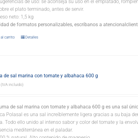
ugerencias de uso: se aconseja su uso en el emplatado, rompi
obre el plato terminado, antes de servir.
eso neto: 1,5 kg
lidad de formatos personalizables, escríbanos a atencionalclie
al carrito
Detalles
 de sal marina con tomate y albahaca 600 g
(IVA incluido)
uma de sal marina con tomate y albahaca 600 g es una sal úni
a Polasal es una sal increíblemente ligera gracias a su baja de
a. Todo ello unido al intenso sabor y color del tomate y la envo
sencia mediterránea en el paladar.
00 % natural. Alto contenido de magnesio.