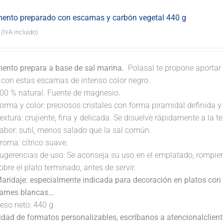
ento preparado con escamas y carbón vegetal 440 g
(IVA incluido)
ento prepara a base de sal marina.
Polasal te propone aportar 
. con estas escamas de intenso color negro.
00 % natural. Fuente de magnesio.
orma y color: preciosos cristales con forma piramidal definida y t
extura: crujiente, fina y delicada. Se disuelve rápidamente a la 
abor: sutil, menos salado que la sal común.
roma: cítrico suave.
ugerencias de uso: Se aconseja su uso en el emplatado, rompi
obre el plato terminado, antes de servir.
aridaje: especialmente indicada para decoración en platos con 
arnes blancas...
eso neto: 440 g
lidad de formatos personalizables, escríbanos a atencionalclie