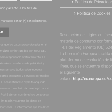
Política de Privacida
eído y acepto la
Política de
Política de Cookies
.
marcados con un (*) son obligatorios.
Resolución de litigios en líne
materia de consumo conforme 
os que los datos proporcionados en el
14.1 del Reglamento (UE) 52
rmulario serán tratados por BRAS DEL
La Comisión Europea facilita
como responsable del tratamiento. La
plataforma de resolución de li
ratamiento es el envío de publicidad y
línea, que se encuentra dispo
nes personalizadas sobre nuestra
el siguiente
estros productos y servicios por medios
enlace:
http://ec.europa.eu/
. El consentimiento explícito adquirido
presente formulario da base legal para el
. Podrá ejercer sus derechos de acceso,
, limitación y suprimir los datos en
lport.com. Le informamos que los datos