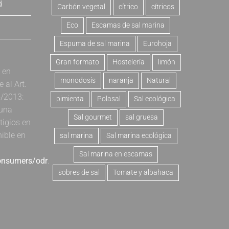
d
Carbón vegetal
cítrico
cítricos
Eco
Escamas de sal marina
Espuma de sal marina
Eurohoja
Gran formato
Hostelería
limón
a en
monodosis
naranja
Natural
al Art.
4/2013:
pimienta
Polasal
Sal ecológica
 una
Sal gourmet
sal gruesa
tigios en
nible en
sal marina
Sal marina ecológica
Sal marina en escamas
consumers/odr
.
sobres de sal
Tomate y albahaca