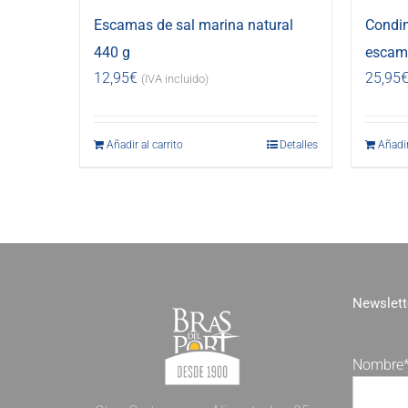
Escamas de sal marina natural
Condi
440 g
escama
12,95
€
25,95
(IVA incluido)
Añadir al carrito
Detalles
Añadir
Newslett
Nombre