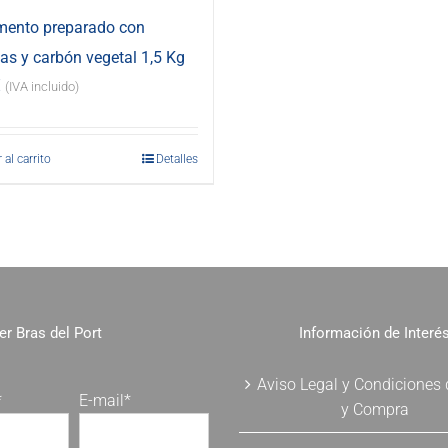
mento preparado con
s y carbón vegetal 1,5 Kg
€
(IVA incluido)
 al carrito
Detalles
er Bras del Port
Información de Interé
Aviso Legal y Condiciones
*
E-mail*
y Compra