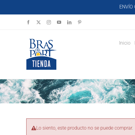
Saltar
ENVÍO 
al
contenido
Facebook
X
Instagram
YouTube
LinkedIn
Pinterest
Inicio
Lo siento, este producto no se puede comprar.