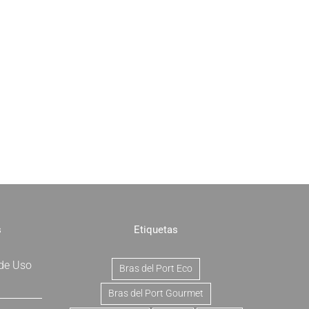
s
Etiquetas
 de Uso
Bras del Port Eco
Bras del Port Gourmet