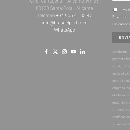
Ctra. Cartagena – Alicante, km 85
03130 Santa Pola - Alicante
He l
Teléfono
+34 965 41 33 47
Privacidad
info@brasdelport.com
Los campos 
WhatsApp
Le informam
presente fo
PORT, S.A. 
finalidad y t
comunicacio
empresa, nu
electrónicos
enviando el 
tratamiento
rectificación
info@brasde