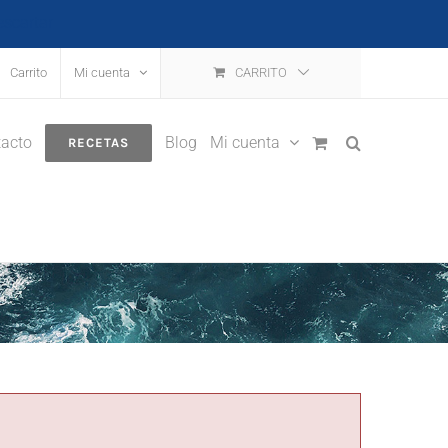
escartar
Carrito
Mi cuenta
CARRITO
acto
Blog
Mi cuenta
RECETAS