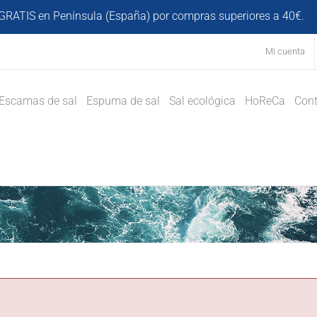
GRATIS en Península (España) por compras superiores a 40€.
D
Mi cuenta
Escamas de sal
Espuma de sal
Sal ecológica
HoReCa
Cont