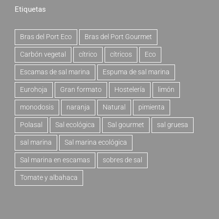
Etiquetas
Bras del Port Eco
Bras del Port Gourmet
Carbón vegetal
cítrico
cítricos
Eco
Escamas de sal marina
Espuma de sal marina
Eurohoja
Gran formato
Hostelería
limón
monodosis
naranja
Natural
pimienta
Polasal
Sal ecológica
Sal gourmet
sal gruesa
sal marina
Sal marina ecológica
Sal marina en escamas
sobres de sal
Tomate y albahaca