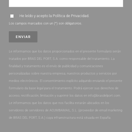
He leído y acepto la
Política de Privacidad
.
Los campos marcados con un (*) son obligatorios.
Le informamos que los datos proporcionados en el presente formulario serán
tratados por BRAS DEL PORT, S.A. como responsable del tratamiento. La
finalidad y tratamiento es el envío de publicidad y comunicaciones
personalizadas sobre nuestra empresa, nuestros productos y servicios por
medios electrónicos. El consentimiento explícito adquirido enviando el presente
formulario da base legal para el tratamiento. Podrá ejercer sus derechos de
acceso, rectificación, limitación y suprimir los datos en info@brasdelport.com.
Le informamos que los datos que nos facilita estarán ubicados en los
servidores de servidores de ACUMBAMAIL, S.L. (proveedor de email marketing
de BRAS DEL PORT, S.A.) cuya infraestructura está situada en España.