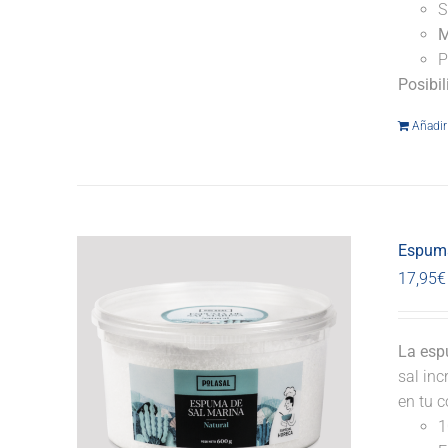
S
M
P
Posibi
Añadir 
Espuma
17,95
€
La esp
sal inc
en tu c
1