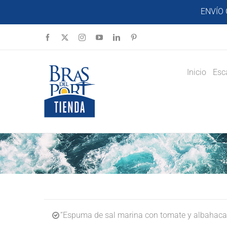
Saltar
ENVÍO 
al
contenido
Facebook
X
Instagram
YouTube
LinkedIn
Pinterest
Inicio
Esc
“Espuma de sal marina con tomate y albahaca 6