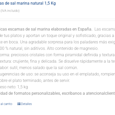
s de sal marina natural 1,5 Kg
(IVA incluido)
icas escamas de sal marina elaboradas en España.
Las escamas
e tus platos y aportan un toque original y sofisticado, gracias 
nte en boca. Una agradable sorpresa para los paladares más exi
00 % natural, sin aditivos. Alto contenido de magnesio.
orma: preciosos cristales con forma piramidal definida y textura 
extura: crujiente, fina y delicada. Se disuelve rápidamente a la 
abor: sutil, menos salado que la sal común.
ugerencias de uso: se aconseja su uso en el emplatado, rompi
obre el plato terminado, antes de servir.
eso neto: 1,5 kg
lidad de formatos personalizables, escríbanos a atencionalclie
al carrito
Detalles