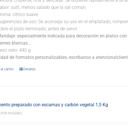
extura: crujiente, fina y delicada. Se disuelve rápidamente a la 
abor: sutil, menos salado que la sal común.
roma: cítrico suave.
ugerencias de uso: Se aconseja su uso en el emplatado, rompi
obre el plato terminado, antes de servir.
aridaje: especialmente indicada para decoración en platos con 
arnes blancas...
eso neto: 440 g
lidad de formatos personalizables, escríbanos a atencionalclie
al carrito
Detalles
ento preparado con escamas y carbón vegetal 1,5 Kg
(IVA incluido)