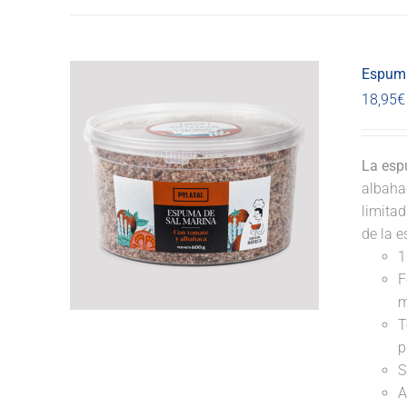
Espuma
18,95
€
La esp
albahac
limitad
de la e
1
F
m
T
p
S
A