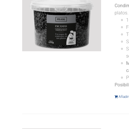
Condim
platos
1
F
T
S
S
s
M
c
P
Posibi
Añadir 