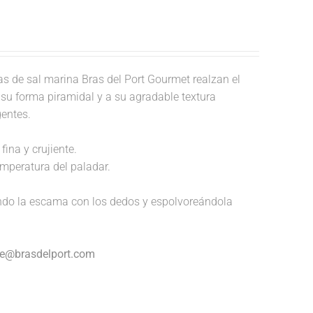
 de sal marina Bras del Port Gourmet realzan el
a su forma piramidal y a su agradable textura
gentes.
fina y crujiente.
temperatura del paladar.
endo la escama con los dedos y espolvoreándola
nte@brasdelport.com