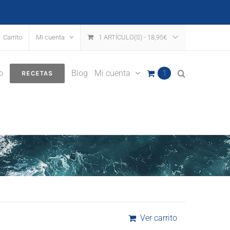
escartar
Carrito
Mi cuenta
1 ARTÍCULO(S)
-
18,95
€
o
Blog
Mi cuenta
1
RECETAS
Ver carrito