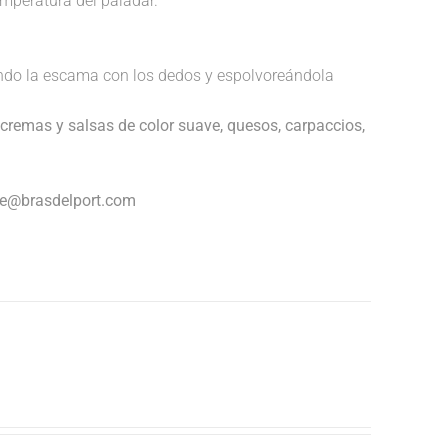
temperatura del paladar.
endo la escama con los dedos y espolvoreándola
cremas y salsas de color suave, quesos, carpaccios,
nte@brasdelport.com