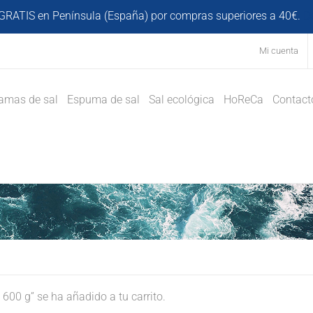
GRATIS en Península (España) por compras superiores a 40€.
D
Mi cuenta
amas de sal
Espuma de sal
Sal ecológica
HoReCa
Contact
00 g” se ha añadido a tu carrito.