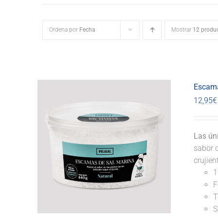
Ordena por
Fecha
Mostrar
12 produ
Escama
12,95
€
Las ún
sabor d
crujie
1
F
T
S