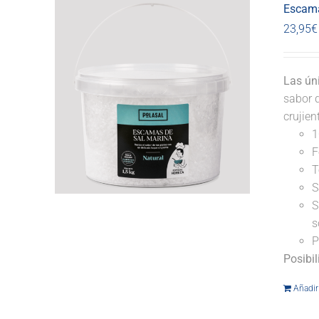
Escama
23,95
€
Las ún
sabor d
crujie
1
F
T
S
S
s
P
Posibi
Añadir 