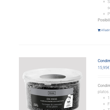
S
s
P
Posibi
Añadir 
Condim
15,95
€
Condim
platos
1
F