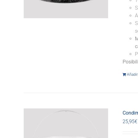
T
S
A
S
s
M
c
P
Posibi
Añadir 
Condim
25,95
€