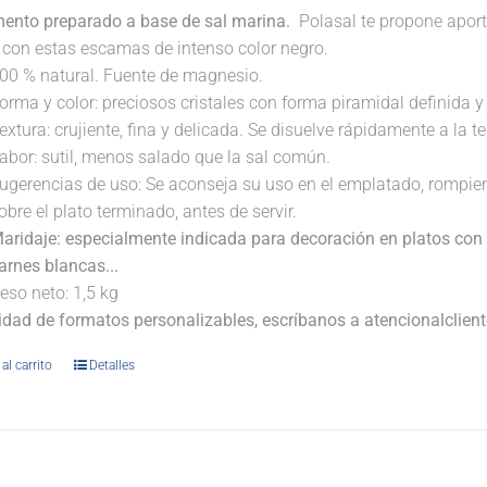
ento preparado a base de sal marina.
Polasal te propone aport
. con estas escamas de intenso color negro.
00 % natural. Fuente de magnesio.
orma y color: preciosos cristales con forma piramidal definida y t
extura: crujiente, fina y delicada. Se disuelve rápidamente a la 
abor: sutil, menos salado que la sal común.
ugerencias de uso: Se aconseja su uso en el emplatado, rompi
obre el plato terminado, antes de servir.
aridaje: especialmente indicada para decoración en platos con 
arnes blancas...
eso neto: 1,5 kg
lidad de formatos personalizables, escríbanos a atencionalclie
al carrito
Detalles