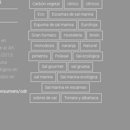
d
Carbón vegetal
cítrico
cítricos
Eco
Escamas de sal marina
Espuma de sal marina
Eurohoja
Gran formato
Hostelería
limón
a en
monodosis
naranja
Natural
al Art.
4/2013:
pimienta
Polasal
Sal ecológica
 una
Sal gourmet
sal gruesa
tigios en
nible en
sal marina
Sal marina ecológica
Sal marina en escamas
consumers/odr
.
sobres de sal
Tomate y albahaca