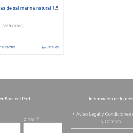
s de sal marina natural 1,5
€
(IVA incluido)
 al carrito
Detalles
er Bras del Port
Información de Interé
Aviso Legal y Condiciones
*
E-mail*
y Compra