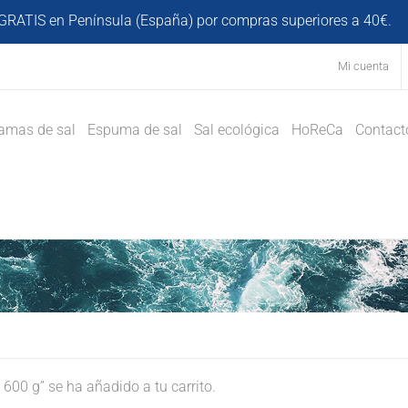
GRATIS en Península (España) por compras superiores a 40€.
D
Mi cuenta
amas de sal
Espuma de sal
Sal ecológica
HoReCa
Contact
00 g” se ha añadido a tu carrito.