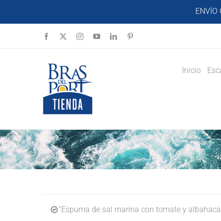
Saltar
ENVÍO 
al
contenido
Facebook
X
Instagram
YouTube
LinkedIn
Pinterest
Inicio
Esc
“Espuma de sal marina con tomate y albahaca 6