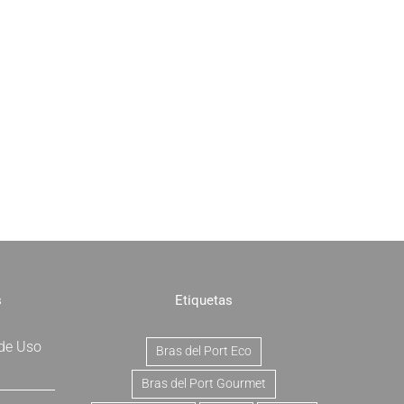
s
Etiquetas
 de Uso
Bras del Port Eco
Bras del Port Gourmet