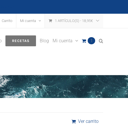
escartar
Carrito
Mi cuenta
1 ARTÍCULO(S)
-
18,95
€
o
Blog
Mi cuenta
1
RECETAS
Ver carrito