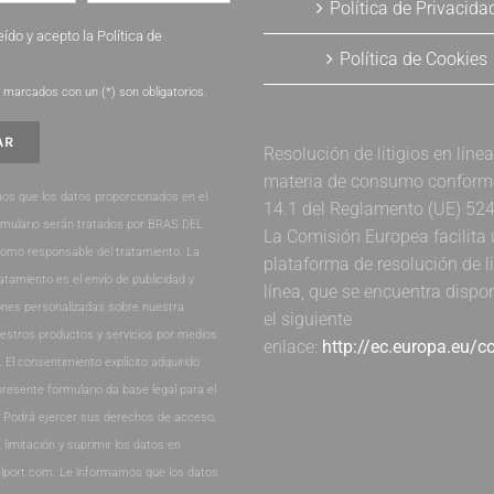
Política de Privacida
eído y acepto la
Política de
Política de Cookies
.
marcados con un (*) son obligatorios.
Resolución de litigios en líne
materia de consumo conforme 
os que los datos proporcionados en el
14.1 del Reglamento (UE) 52
rmulario serán tratados por BRAS DEL
La Comisión Europea facilita
como responsable del tratamiento. La
plataforma de resolución de li
ratamiento es el envío de publicidad y
línea, que se encuentra dispo
nes personalizadas sobre nuestra
el siguiente
estros productos y servicios por medios
enlace:
http://ec.europa.eu/
. El consentimiento explícito adquirido
presente formulario da base legal para el
. Podrá ejercer sus derechos de acceso,
, limitación y suprimir los datos en
lport.com. Le informamos que los datos