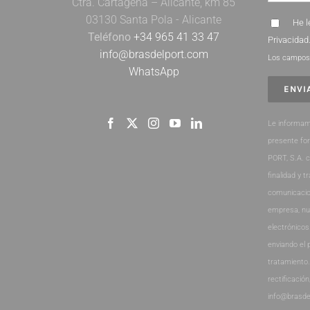
Ctra. Cartagena – Alicante, km 85
03130 Santa Pola - Alicante
He l
Teléfono
+34 965 41 33 47
Privacidad
info@brasdelport.com
Los campos 
WhatsApp
Le informam
presente fo
PORT, S.A. 
finalidad y t
comunicacio
empresa, nu
electrónicos
enviando el 
tratamiento
rectificación
info@brasde