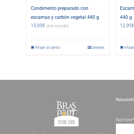
Condimento preparado con
Escama
escamas y carbón vegetal 440 g
440 g
15,95
€
12,95
(IVA incluido)
Añadir al carrito
Detalles
Añadir
Newslett
Nombre