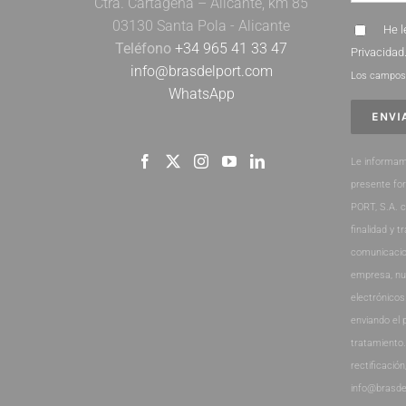
Ctra. Cartagena – Alicante, km 85
03130 Santa Pola - Alicante
He l
Teléfono
+34 965 41 33 47
Privacidad
info@brasdelport.com
Los campos 
WhatsApp
Le informam
presente fo
PORT, S.A. 
finalidad y t
comunicacio
empresa, nu
electrónicos
enviando el 
tratamiento
rectificación
info@brasde