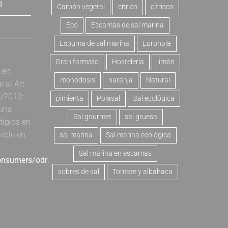
d
Carbón vegetal
cítrico
cítricos
Eco
Escamas de sal marina
Espuma de sal marina
Eurohoja
Gran formato
Hostelería
limón
a en
monodosis
naranja
Natural
al Art.
4/2013:
pimienta
Polasal
Sal ecológica
 una
Sal gourmet
sal gruesa
tigios en
nible en
sal marina
Sal marina ecológica
Sal marina en escamas
consumers/odr
.
sobres de sal
Tomate y albahaca