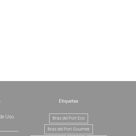
s
Etiquetas
 de Uso
Bras del Port Eco
Bras del Port Gourmet