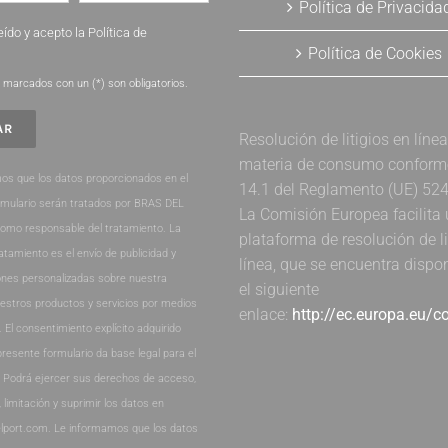
Política de Privacida
eído y acepto la
Política de
Política de Cookies
.
marcados con un (*) son obligatorios.
Resolución de litigios en líne
materia de consumo conforme 
os que los datos proporcionados en el
14.1 del Reglamento (UE) 52
rmulario serán tratados por BRAS DEL
La Comisión Europea facilita
como responsable del tratamiento. La
plataforma de resolución de li
ratamiento es el envío de publicidad y
línea, que se encuentra dispo
nes personalizadas sobre nuestra
el siguiente
estros productos y servicios por medios
enlace:
http://ec.europa.eu/
. El consentimiento explícito adquirido
presente formulario da base legal para el
. Podrá ejercer sus derechos de acceso,
, limitación y suprimir los datos en
lport.com. Le informamos que los datos