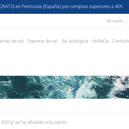
GRATIS en Península (España) por compras superiores a 40€.
D
Mi cuenta
amas de sal
Espuma de sal
Sal ecológica
HoReCa
Contact
00 g” se ha añadido a tu carrito.