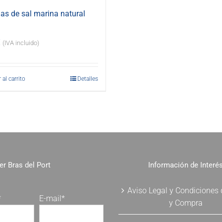
s de sal marina natural
€
(IVA incluido)
 al carrito
Detalles
er Bras del Port
Información de Interé
Aviso Legal y Condiciones
*
E-mail*
y Compra