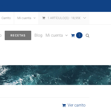
escartar
Carrito
Mi cuenta
1 ARTÍCULO(S)
-
18,95
€
o
Blog
Mi cuenta
1
RECETAS
Ver carrito