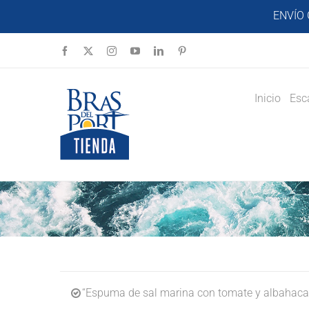
Saltar
ENVÍO 
al
contenido
Facebook
X
Instagram
YouTube
LinkedIn
Pinterest
Inicio
Esc
“Espuma de sal marina con tomate y albahaca 6