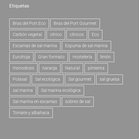
Etiquetas
Bras del Port Eco
Bras del Port Gourmet
Carbón vegetal
cítrico
cítricos
Eco
Escamas de sal marina
Espuma de sal marina
Eurohoja
Gran formato
Hostelería
limón
monodosis
naranja
Natural
pimienta
Polasal
Sal ecológica
Sal gourmet
sal gruesa
sal marina
Sal marina ecológica
Sal marina en escamas
sobres de sal
Tomate y albahaca