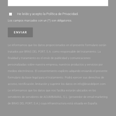
He leído y acepto la
Política de Privacidad
.
Los campos marcados con un (*) son obligatorios.
Le informamos que los datos proporcionados en el presente formulario serán
tratados por BRAS DEL PORT, S.A. como responsable del tratamiento. La
finalidad y tratamiento es el envío de publicidad y comunicaciones
personalizadas sobre nuestra empresa, nuestros productos y servicios por
medios electrónicos. El consentimiento explícito adquirido enviando el presente
formulario da base legal para el tratamiento. Podrá ejercer sus derechos de
acceso, rectificación, limitación y suprimir los datos en info@brasdelport.com.
Le informamos que los datos que nos facilita estarán ubicados en los
servidores de servidores de ACUMBAMAIL, S.L. (proveedor de email marketing
de BRAS DEL PORT, S.A.) cuya infraestructura está situada en España.