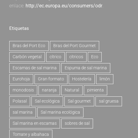
enlace:
http://ec.europa.eu/consumers/odr
.
Etiquetas
Bras del Port Eco
Bras del Port Gourmet
Carbón vegetal
cítrico
cítricos
Eco
Escamas de sal marina
Espuma de sal marina
Eurohoja
Gran formato
Hostelería
limón
monodosis
naranja
Natural
pimienta
Polasal
Sal ecológica
Sal gourmet
sal gruesa
sal marina
Sal marina ecológica
Sal marina en escamas
sobres de sal
Tomate y albahaca