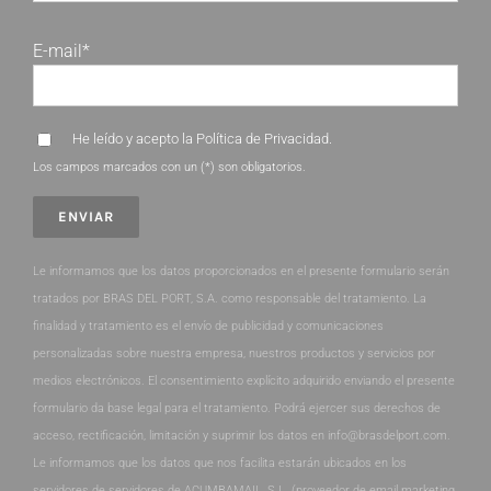
E-mail*
He leído y acepto la
Política de Privacidad
.
Los campos marcados con un (*) son obligatorios.
Le informamos que los datos proporcionados en el presente formulario serán
tratados por BRAS DEL PORT, S.A. como responsable del tratamiento. La
finalidad y tratamiento es el envío de publicidad y comunicaciones
personalizadas sobre nuestra empresa, nuestros productos y servicios por
medios electrónicos. El consentimiento explícito adquirido enviando el presente
formulario da base legal para el tratamiento. Podrá ejercer sus derechos de
acceso, rectificación, limitación y suprimir los datos en info@brasdelport.com.
Le informamos que los datos que nos facilita estarán ubicados en los
servidores de servidores de ACUMBAMAIL, S.L. (proveedor de email marketing