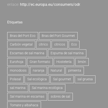
enlace:
http://ec.europa.eu/consumers/odr
.
Etiquetas
Bras del Port Eco
Bras del Port Gourmet
Carbón vegetal
cítrico
cítricos
Eco
Escamas de sal marina
Espuma de sal marina
Eurohoja
Gran formato
Hostelería
limón
monodosis
naranja
Natural
pimienta
Polasal
Sal ecológica
Sal gourmet
sal gruesa
sal marina
Sal marina ecológica
Sal marina en escamas
sobres de sal
Tomate y albahaca