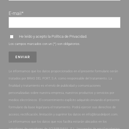
E-mail*
He leído y acepto la
Política de Privacidad
.
Los campos marcados con un (*) son obligatorios.
Le informamos que los datos proporcionados en el presente formulario serán
tratados por BRAS DEL PORT, S.A. como responsable del tratamiento. La
finalidad y tratamiento es el envío de publicidad y comunicaciones
personalizadas sobre nuestra empresa, nuestros productos y servicios por
medios electrónicos. El consentimiento explícito adquirido enviando el presente
formulario da base legal para el tratamiento. Podrá ejercer sus derechos de
acceso, rectificación, limitación y suprimir los datos en info@brasdelport.com.
Le informamos que los datos que nos facilita estarán ubicados en los
servidores de servidores de ACUMBAMAIL, S.L. (proveedor de email marketing