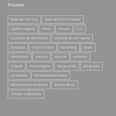
Etiquetas
Bras del Port Eco
Bras del Port Gourmet
Carbón vegetal
cítrico
cítricos
Eco
Escamas de sal marina
Espuma de sal marina
Eurohoja
Gran formato
Hostelería
limón
monodosis
naranja
Natural
pimienta
Polasal
Sal ecológica
Sal gourmet
sal gruesa
sal marina
Sal marina ecológica
Sal marina en escamas
sobres de sal
Tomate y albahaca