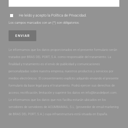
He leído y acepto la
Política de Privacidad
.
Los campos marcados con un (*) son obligatorios.
Le informamos que los datos proporcionados en el presente formulario serán
tratados por BRAS DEL PORT, S.A. como responsable del tratamiento. La
finalidad y tratamiento es el envío de publicidad y comunicaciones
personalizadas sobre nuestra empresa, nuestros productos y servicios por
medios electrónicos. El consentimiento explícito adquirido enviando el presente
formulario da base legal para el tratamiento. Podrá ejercer sus derechos de
acceso, rectificación, limitación y suprimir los datos en info@brasdelport.com.
Le informamos que los datos que nos facilita estarán ubicados en los
servidores de servidores de ACUMBAMAIL, S.L. (proveedor de email marketing
de BRAS DEL PORT, S.A.) cuya infraestructura está situada en España.