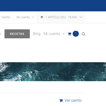
escartar
Carrito
Mi cuenta
1 ARTÍCULO(S)
-
18,95
€
o
Blog
Mi cuenta
1
RECETAS
Ver carrito