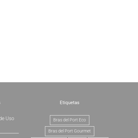
s
Etiquetas
 de Uso
Bras del Port Eco
Bras del Port Gourmet