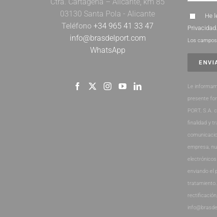
Ctra. Cartagena – Alicante, km 85
03130 Santa Pola - Alicante
He l
Teléfono
+34 965 41 33 47
Privacidad
info@brasdelport.com
Los campos 
WhatsApp
Le informam
presente fo
PORT, S.A. 
finalidad y t
comunicacio
empresa, nu
electrónicos
enviando el 
tratamiento
rectificación
info@brasde