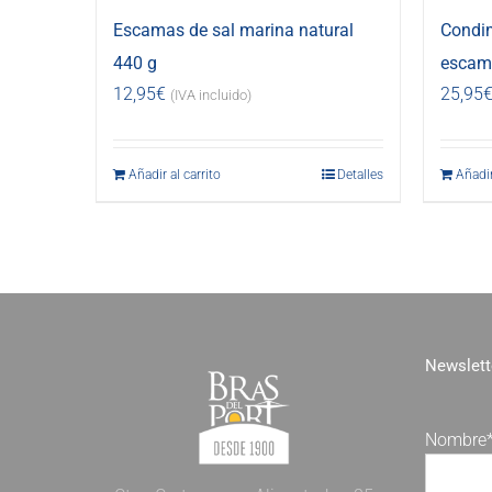
Escamas de sal marina natural
Condi
440 g
escama
12,95
€
25,95
(IVA incluido)
Añadir al carrito
Detalles
Añadir
Newslett
Nombre