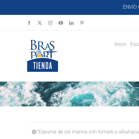
Saltar
ENVÍO 
al
contenido
Facebook
X
Instagram
YouTube
LinkedIn
Pinterest
Inicio
Esc
“Espuma de sal marina con tomate y albahaca 6