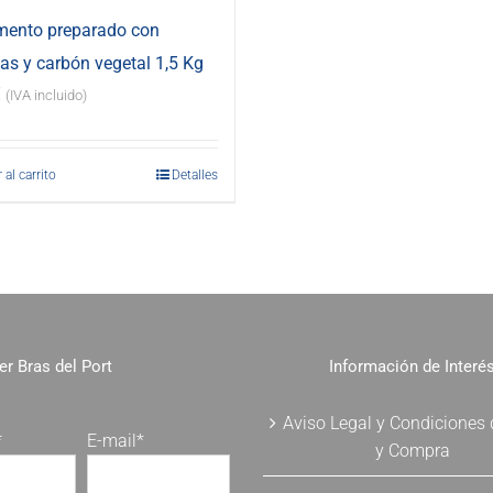
mento preparado con
s y carbón vegetal 1,5 Kg
€
(IVA incluido)
 al carrito
Detalles
er Bras del Port
Información de Interé
Aviso Legal y Condiciones
*
E-mail*
y Compra