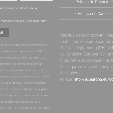
Política de Privacida
eído y acepto la
Política de
Política de Cookies
.
marcados con un (*) son obligatorios.
Resolución de litigios en líne
materia de consumo conforme 
os que los datos proporcionados en el
14.1 del Reglamento (UE) 52
rmulario serán tratados por BRAS DEL
La Comisión Europea facilita
como responsable del tratamiento. La
plataforma de resolución de li
ratamiento es el envío de publicidad y
línea, que se encuentra dispo
nes personalizadas sobre nuestra
el siguiente
estros productos y servicios por medios
enlace:
http://ec.europa.eu/
. El consentimiento explícito adquirido
presente formulario da base legal para el
. Podrá ejercer sus derechos de acceso,
, limitación y suprimir los datos en
lport.com. Le informamos que los datos