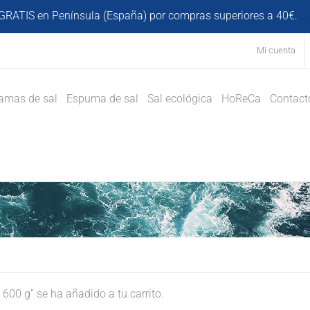
GRATIS en Península (España) por compras superiores a 40€.
D
Mi cuenta
amas de sal
Espuma de sal
Sal ecológica
HoReCa
Contact
00 g” se ha añadido a tu carrito.