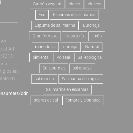
d
Carbón vegetal
cítrico
cítricos
Eco
Escamas de sal marina
Espuma de sal marina
Eurohoja
Gran formato
Hostelería
limón
a en
monodosis
naranja
Natural
al Art.
4/2013:
pimienta
Polasal
Sal ecológica
 una
Sal gourmet
sal gruesa
tigios en
nible en
sal marina
Sal marina ecológica
Sal marina en escamas
consumers/odr
.
sobres de sal
Tomate y albahaca