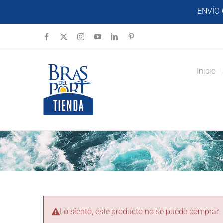
Saltar
ENVÍO 
al
contenido
Facebook
X
Instagram
YouTube
LinkedIn
Pinterest
Inicio
Lo siento, este producto no se puede comprar.