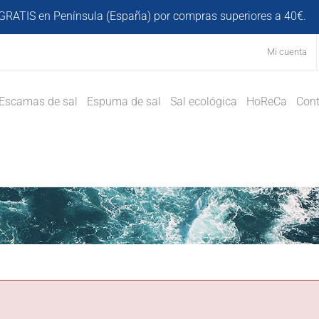
GRATIS en Península (España) por compras superiores a 40€.
D
Mi cuenta
Escamas de sal
Espuma de sal
Sal ecológica
HoReCa
Cont