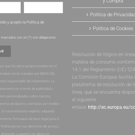
y Compra
Política de Privacida
eído y acepto la
Política de
Política de Cookies
.
marcados con un (*) son obligatorios.
Resolución de litigios en líne
materia de consumo conforme 
os que los datos proporcionados en el
14.1 del Reglamento (UE) 52
rmulario serán tratados por BRAS DEL
La Comisión Europea facilita
como responsable del tratamiento. La
plataforma de resolución de li
ratamiento es el envío de publicidad y
línea, que se encuentra dispo
nes personalizadas sobre nuestra
el siguiente
estros productos y servicios por medios
enlace:
http://ec.europa.eu/
. El consentimiento explícito adquirido
presente formulario da base legal para el
. Podrá ejercer sus derechos de acceso,
, limitación y suprimir los datos en