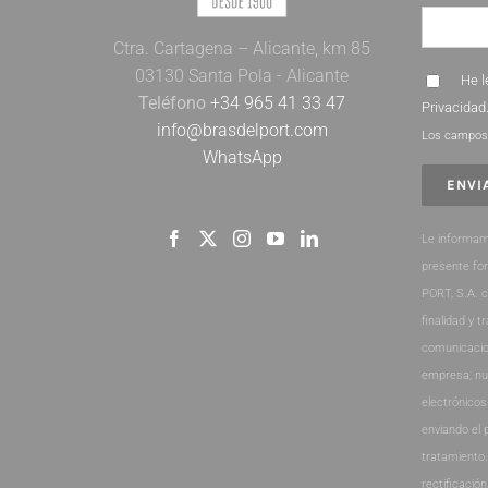
Ctra. Cartagena – Alicante, km 85
03130 Santa Pola - Alicante
He l
Teléfono
+34 965 41 33 47
Privacidad
info@brasdelport.com
Los campos 
WhatsApp
Le informam
presente fo
PORT, S.A. 
finalidad y t
comunicacio
empresa, nu
electrónicos
enviando el 
tratamiento
rectificación