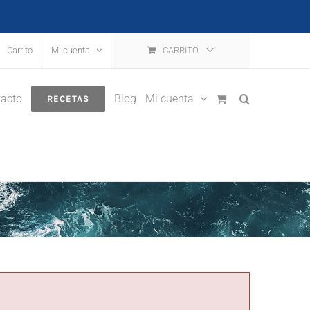
escartar
Carrito
Mi cuenta
CARRITO
acto
Blog
Mi cuenta
RECETAS