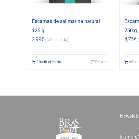
Escamas de sal marina natural
Escama
125 g
250 g
2,99
€
4,75
€
(IVA incluido)
Añadir al carrito
Detalles
Añadir
Newslett
Nombre