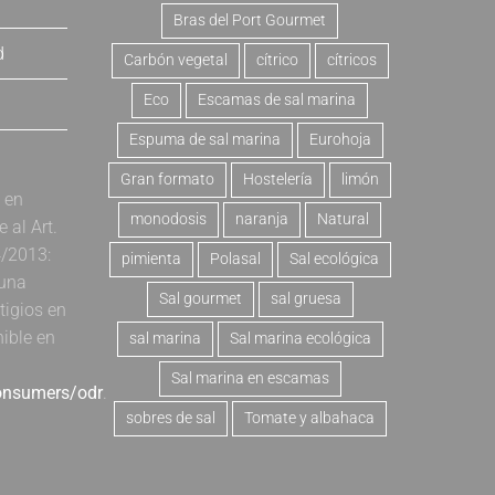
Bras del Port Gourmet
d
Carbón vegetal
cítrico
cítricos
Eco
Escamas de sal marina
Espuma de sal marina
Eurohoja
Gran formato
Hostelería
limón
a en
monodosis
naranja
Natural
al Art.
4/2013:
pimienta
Polasal
Sal ecológica
 una
Sal gourmet
sal gruesa
tigios en
nible en
sal marina
Sal marina ecológica
Sal marina en escamas
consumers/odr
.
sobres de sal
Tomate y albahaca