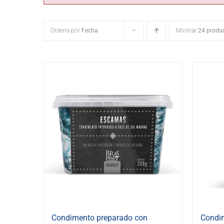
Ordena por
Fecha
Mostrar
24 produ
Condimento preparado con
Condi