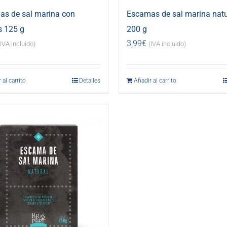
s de sal marina con
Escamas de sal marina natu
s 125 g
200 g
3,99
€
(IVA incluido)
(IVA incluido)
 al carrito
Detalles
Añadir al carrito