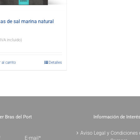
s de sal marina natural
(IVA incluido)
 al carrito
Detalles
er Bras del Port
Información de Interé
Aviso Legal y Condiciones
*
E-mail*