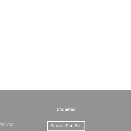
s
Etiquetas
 de Uso
Bras del Port Eco