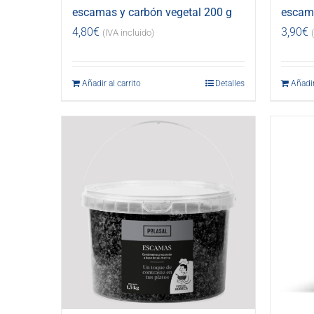
escamas y carbón vegetal 200 g
escama
4,80
€
3,90
€
(IVA incluido)
Añadir al carrito
Detalles
Añadir