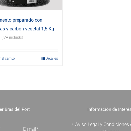
mento preparado con
s y carbón vegetal 1,5 Kg
€
(IVA incluido)
 al carrito
Detalles
er Bras del Port
Información de Interé
Aviso Legal y Condiciones
*
E-mail*