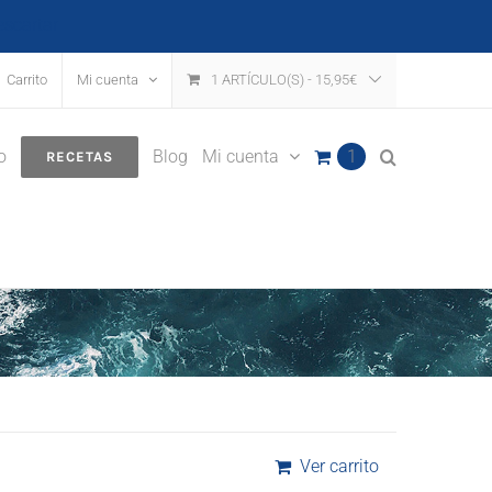
escartar
Carrito
Mi cuenta
1 ARTÍCULO(S)
-
15,95
€
o
Blog
Mi cuenta
1
RECETAS
Ver carrito