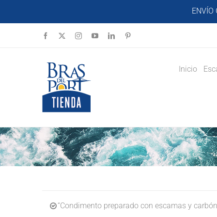
Saltar
ENVÍO 
al
contenido
Facebook
X
Instagram
YouTube
LinkedIn
Pinterest
Inicio
Esc
“Condimento preparado con escamas y carbón v