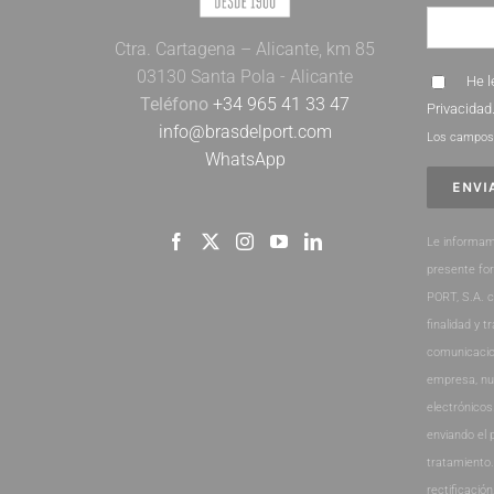
Ctra. Cartagena – Alicante, km 85
03130 Santa Pola - Alicante
He l
Teléfono
+34 965 41 33 47
Privacidad
info@brasdelport.com
Los campos 
WhatsApp
Le informam
presente fo
PORT, S.A. 
finalidad y t
comunicacio
empresa, nu
electrónicos
enviando el 
tratamiento
rectificación