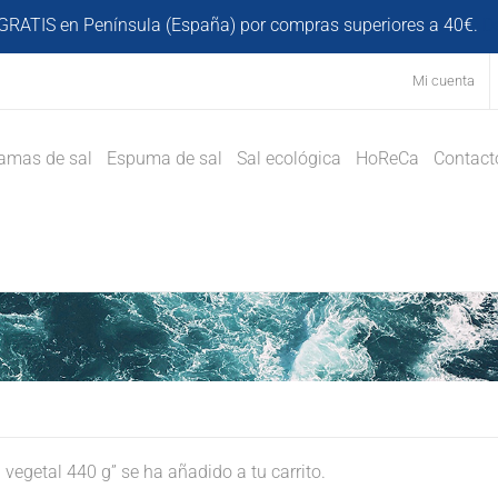
GRATIS en Península (España) por compras superiores a 40€.
D
Mi cuenta
amas de sal
Espuma de sal
Sal ecológica
HoReCa
Contact
egetal 440 g” se ha añadido a tu carrito.