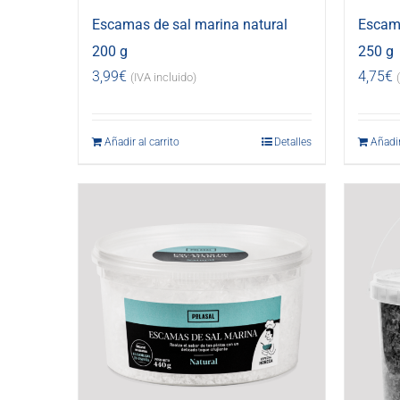
Escamas de sal marina natural
Escama
200 g
250 g
3,99
€
4,75
€
(IVA incluido)
Añadir al carrito
Detalles
Añadir