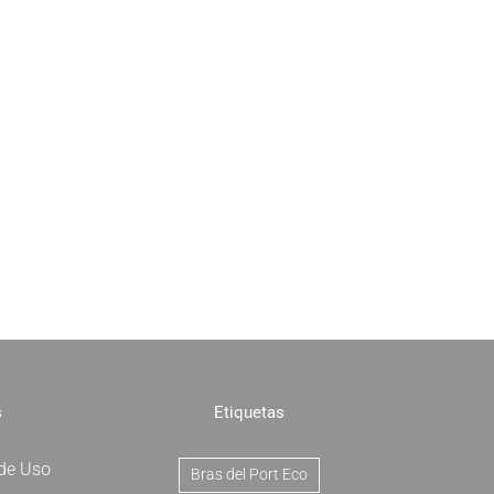
s
Etiquetas
 de Uso
Bras del Port Eco