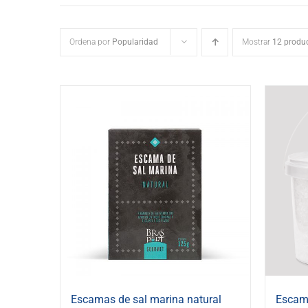
Ordena por
Popularidad
Mostrar
12 produ
Escamas de sal marina natural
Escama