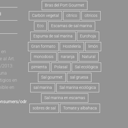
Bras del Port Gourmet
d
Carbón vegetal
cítrico
cítricos
Eco
Escamas de sal marina
Espuma de sal marina
Eurohoja
Gran formato
Hostelería
limón
a en
monodosis
naranja
Natural
al Art.
4/2013:
pimienta
Polasal
Sal ecológica
 una
Sal gourmet
sal gruesa
tigios en
nible en
sal marina
Sal marina ecológica
Sal marina en escamas
consumers/odr
.
sobres de sal
Tomate y albahaca