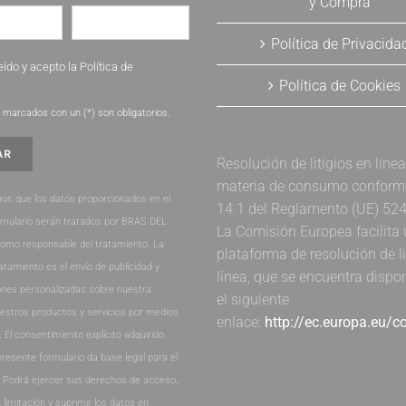
y Compra
Política de Privacida
eído y acepto la
Política de
Política de Cookies
.
marcados con un (*) son obligatorios.
Resolución de litigios en líne
materia de consumo conforme 
os que los datos proporcionados en el
14.1 del Reglamento (UE) 52
rmulario serán tratados por BRAS DEL
La Comisión Europea facilita
como responsable del tratamiento. La
plataforma de resolución de li
ratamiento es el envío de publicidad y
línea, que se encuentra dispo
nes personalizadas sobre nuestra
el siguiente
estros productos y servicios por medios
enlace:
http://ec.europa.eu/
. El consentimiento explícito adquirido
presente formulario da base legal para el
. Podrá ejercer sus derechos de acceso,
, limitación y suprimir los datos en