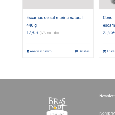
Escamas de sal marina natural
Condi
440 g
escama
12,95
€
25,95
(IVA incluido)
Añadir al carrito
Detalles
Añadir
Newslett
Nombre