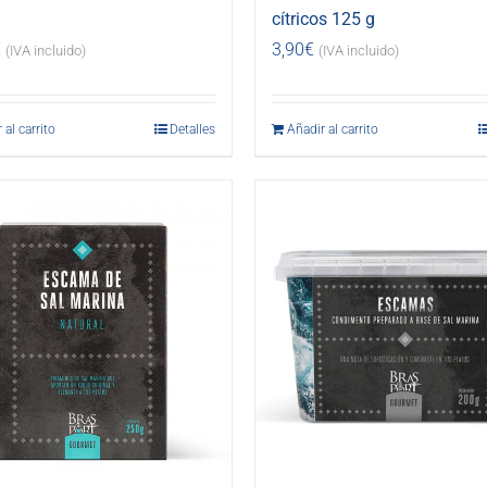
cítricos 125 g
€
3,90
€
(IVA incluido)
(IVA incluido)
 al carrito
Detalles
Añadir al carrito