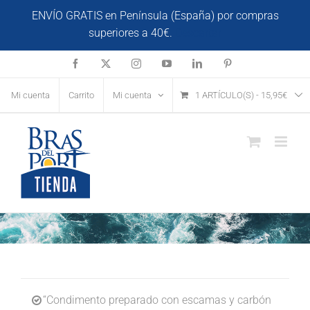
Saltar
ENVÍO GRATIS en Península (España) por compras
al
superiores a 40€.
Descartar
contenido
Facebook
X
Instagram
YouTube
LinkedIn
Pinterest
Mi cuenta
Carrito
Mi cuenta
1 ARTÍCULO(S)
-
15,95
€
“Condimento preparado con escamas y carbón