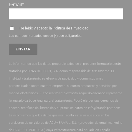
E-mail*
He leído y acepto la
Política de Privacidad
.
Los campos marcados con un (*) son obligatorios.
Le informamos que los datos proporcionados en el presente formulario serán
tratados por BRAS DEL PORT, S.A. como responsable del tratamiento. La
finalidad y tratamiento es el envío de publicidad y comunicaciones
personalizadas sobre nuestra empresa, nuestros productos y servicios por
medios electrónicos. El consentimiento explícito adquirido enviando el presente
formulario da base legal para el tratamiento. Podrá ejercer sus derechos de
acceso, rectificación, limitación y suprimir los datos en info@brasdelport.com.
Le informamos que los datos que nos facilita estarán ubicados en los
servidores de servidores de ACUMBAMAIL, S.L. (proveedor de email marketing
de BRAS DEL PORT, S.A.) cuya infraestructura está situada en España.