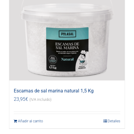
Escamas de sal marina natural 1,5 Kg
23,95
€
(IVA incluido)
Añadir al carrito
Detalles