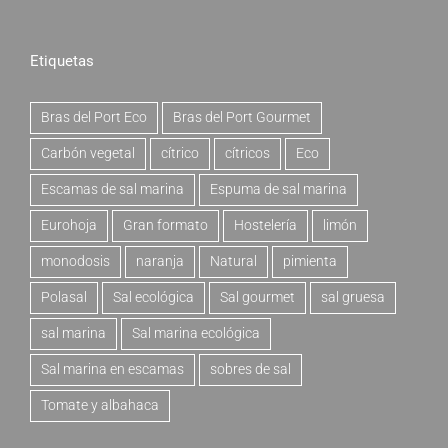
Etiquetas
Bras del Port Eco
Bras del Port Gourmet
Carbón vegetal
cítrico
cítricos
Eco
Escamas de sal marina
Espuma de sal marina
Eurohoja
Gran formato
Hostelería
limón
monodosis
naranja
Natural
pimienta
Polasal
Sal ecológica
Sal gourmet
sal gruesa
sal marina
Sal marina ecológica
Sal marina en escamas
sobres de sal
Tomate y albahaca