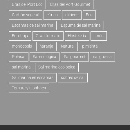
Bras del Port Eco
Bras del Port Gourmet
Carbón vegetal
cítrico
cítricos
Eco
Escamas de sal marina
Espuma de sal marina
Eurohoja
Gran formato
Hostelería
limón
monodosis
naranja
Natural
pimienta
Polasal
Sal ecológica
Sal gourmet
sal gruesa
sal marina
Sal marina ecológica
Sal marina en escamas
sobres de sal
Tomate y albahaca