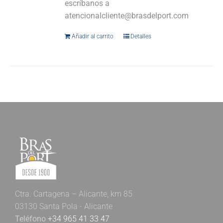
escríbanos a
atencionalcliente@brasdelport.com
Añadir al carrito
Detalles
Ctra. Cartagena – Alicante, km 85
03130 Santa Pola - Alicante
Teléfono
+34 965 41 33 47