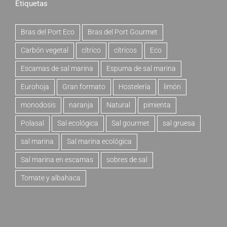
Etiquetas
Bras del Port Eco
Bras del Port Gourmet
Carbón vegetal
cítrico
cítricos
Eco
Escamas de sal marina
Espuma de sal marina
Eurohoja
Gran formato
Hostelería
limón
monodosis
naranja
Natural
pimienta
Polasal
Sal ecológica
Sal gourmet
sal gruesa
sal marina
Sal marina ecológica
Sal marina en escamas
sobres de sal
Tomate y albahaca