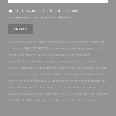
He leído y acepto la
Política de Privacidad
.
Los campos marcados con un (*) son obligatorios.
Le informamos que los datos proporcionados en el presente formulario serán
tratados por BRAS DEL PORT, S.A. como responsable del tratamiento. La
finalidad y tratamiento es el envío de publicidad y comunicaciones
personalizadas sobre nuestra empresa, nuestros productos y servicios por
medios electrónicos. El consentimiento explícito adquirido enviando el presente
formulario da base legal para el tratamiento. Podrá ejercer sus derechos de
acceso, rectificación, limitación y suprimir los datos en info@brasdelport.com.
Le informamos que los datos que nos facilita estarán ubicados en los
servidores de servidores de ACUMBAMAIL, S.L. (proveedor de email marketing
de BRAS DEL PORT, S.A.) cuya infraestructura está situada en España.