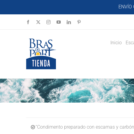
Saltar
ENVÍO 
al
contenido
Facebook
X
Instagram
YouTube
LinkedIn
Pinterest
Inicio
Esc
“Condimento preparado con escamas y carbón v