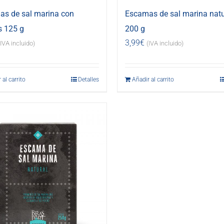
s de sal marina con
Escamas de sal marina natu
s 125 g
200 g
3,99
€
(IVA incluido)
(IVA incluido)
 al carrito
Detalles
Añadir al carrito