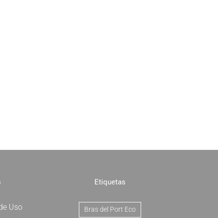
s
Etiquetas
 de Uso
Bras del Port Eco