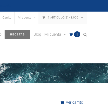
escartar
Carrito
Mi cuenta
1 ARTÍCULO(S)
-
3,90
€
o
Blog
Mi cuenta
1
RECETAS
Ver carrito