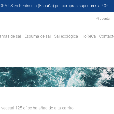
GRATIS en Península (España) por compras superiores a 40€.
D
Mi cuenta
amas de sal
Espuma de sal
Sal ecológica
HoReCa
Contact
egetal 125 g” se ha añadido a tu carrito.