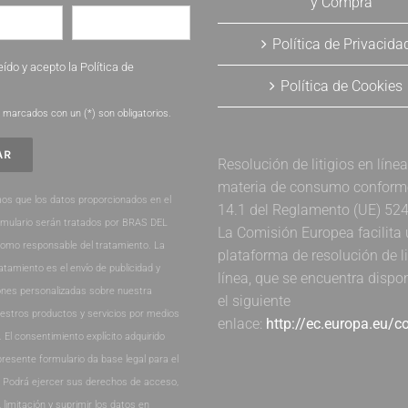
y Compra
Política de Privacida
eído y acepto la
Política de
Política de Cookies
.
marcados con un (*) son obligatorios.
Resolución de litigios en líne
materia de consumo conforme 
os que los datos proporcionados en el
14.1 del Reglamento (UE) 52
rmulario serán tratados por BRAS DEL
La Comisión Europea facilita
como responsable del tratamiento. La
plataforma de resolución de li
ratamiento es el envío de publicidad y
línea, que se encuentra dispo
nes personalizadas sobre nuestra
el siguiente
estros productos y servicios por medios
enlace:
http://ec.europa.eu/
. El consentimiento explícito adquirido
presente formulario da base legal para el
. Podrá ejercer sus derechos de acceso,
, limitación y suprimir los datos en