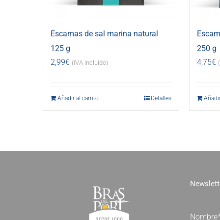
Escamas de sal marina natural
Escama
125 g
250 g
2,99
€
4,75
€
(IVA incluido)
Añadir al carrito
Detalles
Añadir
Newslett
Nombre