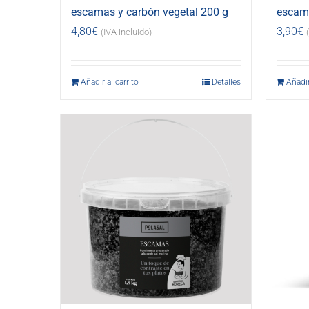
escamas y carbón vegetal 200 g
escama
4,80
€
3,90
€
(IVA incluido)
Añadir al carrito
Detalles
Añadir