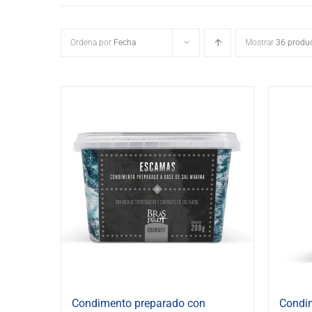
Ordena por
Fecha
Mostrar
36 produ
Condimento preparado con
Condi