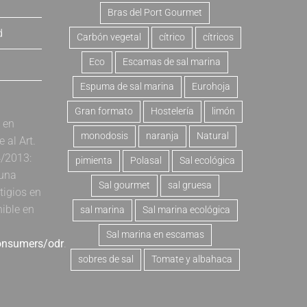
Bras del Port Gourmet
d
Carbón vegetal
cítrico
cítricos
Eco
Escamas de sal marina
Espuma de sal marina
Eurohoja
Gran formato
Hostelería
limón
a en
monodosis
naranja
Natural
al Art.
4/2013:
pimienta
Polasal
Sal ecológica
 una
Sal gourmet
sal gruesa
tigios en
nible en
sal marina
Sal marina ecológica
Sal marina en escamas
consumers/odr
.
sobres de sal
Tomate y albahaca