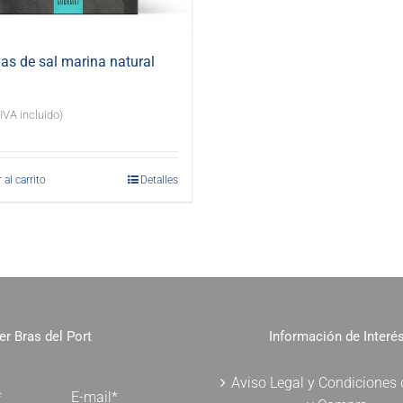
s de sal marina natural
(IVA incluido)
 al carrito
Detalles
er Bras del Port
Información de Interé
Aviso Legal y Condiciones
*
E-mail*