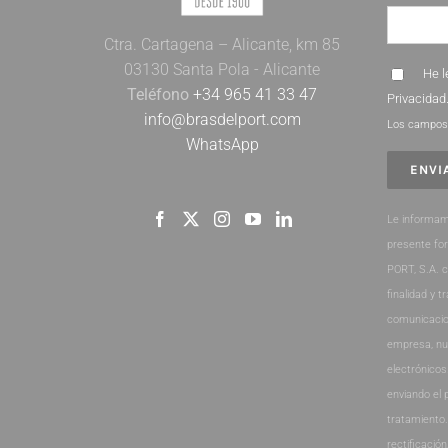
Ctra. Cartagena – Alicante, km 85
03130 Santa Pola - Alicante
He l
Teléfono
+34 965 41 33 47
Privacidad
info@brasdelport.com
Los campos 
WhatsApp
Le informam
presente fo
PORT, S.A. 
finalidad y t
comunicacio
empresa, nu
electrónicos
enviando el 
tratamiento
rectificación