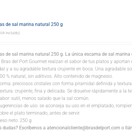
s de sal marina natural 250 g
IVA incluido)
s de sal marina natural 250 g. La única escama de sal marina
 Bras del Port Gourmet realzan el sabor de tus platos y aportan 
dal y a su agradable textura crujiente en boca. Una agradable s
00 % natural, sin aditivos. Alto contenido de magnesio.
orma: preciosos cristales con forma piramidal definida y textura 
extura: crujiente, fina y delicada. Se disuelve rápidamente a la 
abor: sutil, menos salado que la sal común.
ugerencias de uso: se aconseja su uso en el emplatado, rompi
obre el plato terminado, antes de servir.
eso neto: 250 g
s dudas? Escríbenos a atencionalcliente@brasdelport.com o llám