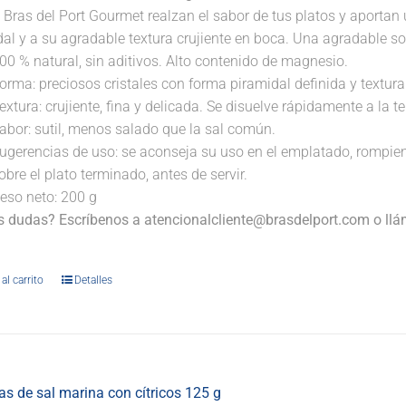
 Bras del Port Gourmet realzan el sabor de tus platos y aportan 
dal y a su agradable textura crujiente en boca. Una agradable s
00 % natural, sin aditivos. Alto contenido de magnesio.
orma: preciosos cristales con forma piramidal definida y textura 
extura: crujiente, fina y delicada. Se disuelve rápidamente a la 
abor: sutil, menos salado que la sal común.
ugerencias de uso: se aconseja su uso en el emplatado, rompi
obre el plato terminado, antes de servir.
eso neto: 200 g
s dudas? Escríbenos a atencionalcliente@brasdelport.com o llám
.
al carrito
Detalles
s de sal marina con cítricos 125 g