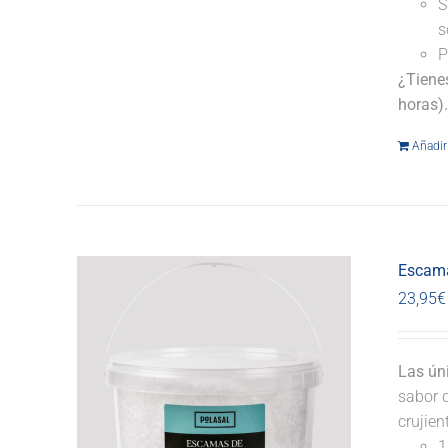
S
s
P
¿Tiene
horas)
Añadir 
Escama
23,95
€
Las ún
sabor d
crujie
1