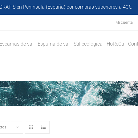
GRATIS en Península (España) por compras superiores a 40€.
D
Mi cuenta
Escamas de sal
Espuma de sal
Sal ecológica
HoReCa
Cont
ctos