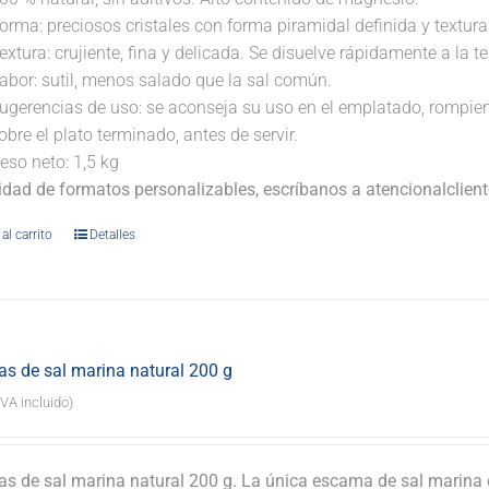
orma: preciosos cristales con forma piramidal definida y textura 
extura: crujiente, fina y delicada. Se disuelve rápidamente a la 
abor: sutil, menos salado que la sal común.
ugerencias de uso: se aconseja su uso en el emplatado, rompi
obre el plato terminado, antes de servir.
eso neto: 1,5 kg
lidad de formatos personalizables, escríbanos a atencionalclie
al carrito
Detalles
s de sal marina natural 200 g
IVA incluido)
s de sal marina natural 200 g. La única escama de sal marina