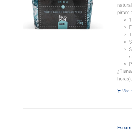
natural
pirami
1
F
T
S
S
s
P
¿Tiene
horas)
Añadir 
Escama