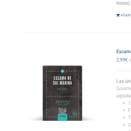
horas)
Añadir 
Escama
2,99
€
(
Las ún
Gourmet
agrada
1
F
T
S