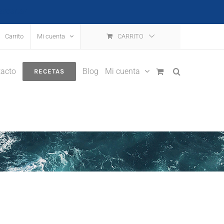
escartar
Carrito
Mi cuenta
CARRITO
acto
Blog
Mi cuenta
RECETAS