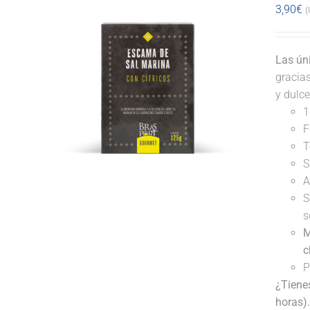
3,90
€
(
Las ún
gracia
y dulce
1
F
T
S
A
S
s
M
c
P
¿Tiene
horas)