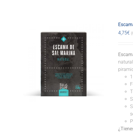
Escama
4,75
€
(
Escama
natural
pirami
1
F
T
S
S
s
P
¿Tiene