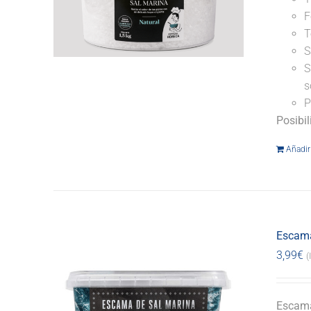
F
T
S
S
s
P
Posibi
Añadir 
Escama
3,99
€
(
Escama