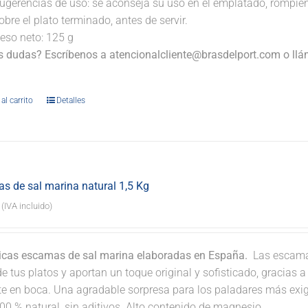
ugerencias de uso: se aconseja su uso en el emplatado, rompi
obre el plato terminado, antes de servir.
eso neto: 125 g
s dudas? Escríbenos a atencionalcliente@brasdelport.com o llám
.
al carrito
Detalles
s de sal marina natural 1,5 Kg
(IVA incluido)
icas escamas de sal marina elaboradas en España.
Las escamas
e tus platos y aportan un toque original y sofisticado, gracias 
nte en boca. Una agradable sorpresa para los paladares más exi
00 % natural, sin aditivos. Alto contenido de magnesio.