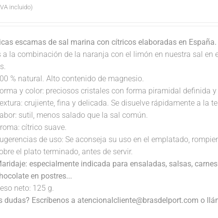
IVA incluido)
icas escamas de sal marina con cítricos elaboradas en España
s a la combinación de la naranja con el limón en nuestra sal en
s.
00 % natural. Alto contenido de magnesio.
orma y color: preciosos cristales con forma piramidal definida y 
extura: crujiente, fina y delicada. Se disuelve rápidamente a la 
abor: sutil, menos salado que la sal común.
roma: cítrico suave.
ugerencias de uso: Se aconseja su uso en el emplatado, rompi
obre el plato terminado, antes de servir.
aridaje: especialmente indicada para ensaladas, salsas, carnes
hocolate en postres...
eso neto: 125 g.
s dudas? Escríbenos a atencionalcliente@brasdelport.com o llám
.