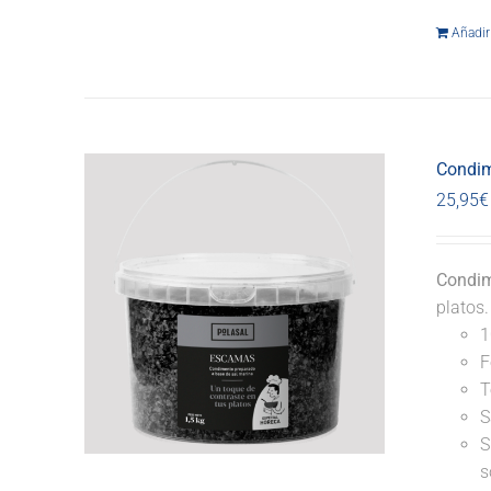
Añadir 
Condim
25,95
€
Condim
platos
1
F
T
S
S
s