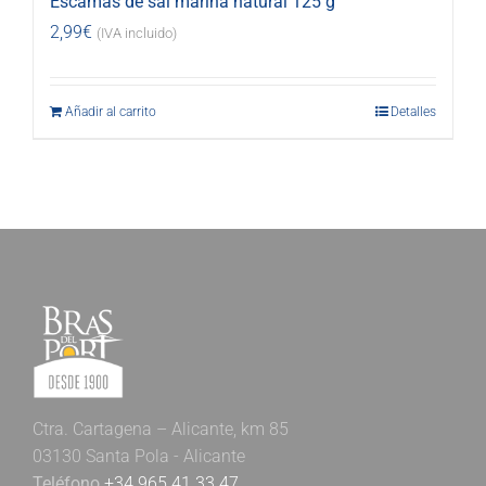
Escamas de sal marina natural 125 g
2,99
€
(IVA incluido)
Añadir al carrito
Detalles
Ctra. Cartagena – Alicante, km 85
03130 Santa Pola - Alicante
Teléfono
+34 965 41 33 47