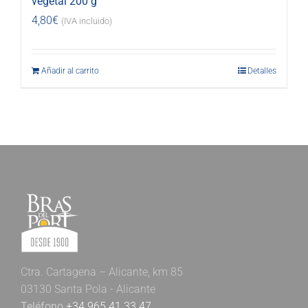
vegetal 200 g
4,80
€
(IVA incluido)
Añadir al carrito
Detalles
Ctra. Cartagena – Alicante, km 85
03130 Santa Pola - Alicante
Teléfono
+34 965 41 33 47