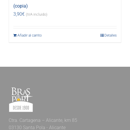
(copia)
3,90
€
(IVA incluido)
Añadir al carrito
Detalles
Ctra. Cartagena – Alicante, km 85
03130 Santa Pola - Alicante