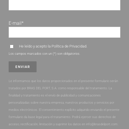
E-mail*
He leído y acepto la
Política de Privacidad
.
Los campos marcados con un (*) son obligatorios.
Le informamos que los datos proporcionados en el presente formulario serán
tratados por BRAS DEL PORT, S.A. como responsable del tratamiento. La
finalidad y tratamiento es el envío de publicidad y comunicaciones
personalizadas sobre nuestra empresa, nuestros productos y servicios por
medios electrónicos. El consentimiento explícito adquirido enviando el presente
formulario da base legal para el tratamiento. Podrá ejercer sus derechos de
acceso, rectificación, limitación y suprimir los datos en info@brasdelport.com.