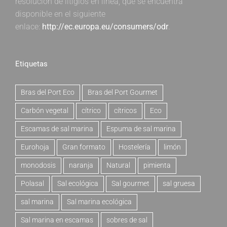
resolución de litigios en línea, que se encuentra
disponible en el siguiente
enlace:
http://ec.europa.eu/consumers/odr
.
Etiquetas
Bras del Port Eco
Bras del Port Gourmet
Carbón vegetal
cítrico
cítricos
Eco
Escamas de sal marina
Espuma de sal marina
Eurohoja
Gran formato
Hostelería
limón
monodosis
naranja
Natural
pimienta
Polasal
Sal ecológica
Sal gourmet
sal gruesa
sal marina
Sal marina ecológica
Sal marina en escamas
sobres de sal