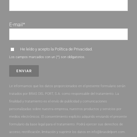
E-mail*
He leído y acepto la
Política de Privacidad
.
Los campos marcados con un (*) son obligatorios.
Le informamos que los datos proporcionados en el presente formulario serán
tratados por BRAS DEL PORT, S.A. como responsable del tratamiento. La
finalidad y tratamiento es el envío de publicidad y comunicaciones
personalizadas sobre nuestra empresa, nuestros productos y servicios por
medios electrónicos. El consentimiento explícito adquirido enviando el presente
formulario da base legal para el tratamiento. Podrá ejercer sus derechos de
acceso, rectificación, limitación y suprimir los datos en info@brasdelport.com.