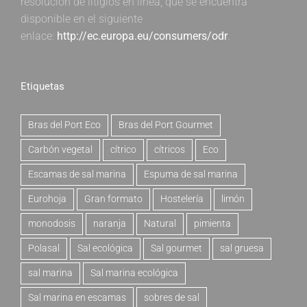
resolución de litigios en línea, que se encuentra
disponible en el siguiente
enlace:
http://ec.europa.eu/consumers/odr
.
Etiquetas
Bras del Port Eco
Bras del Port Gourmet
Carbón vegetal
cítrico
cítricos
Eco
Escamas de sal marina
Espuma de sal marina
Eurohoja
Gran formato
Hostelería
limón
monodosis
naranja
Natural
pimienta
Polasal
Sal ecológica
Sal gourmet
sal gruesa
sal marina
Sal marina ecológica
Sal marina en escamas
sobres de sal