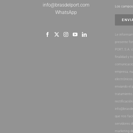
info@brasdelport.com
Los campos 
WhatsApp
Le informam
presente fo
PORT, S.A. 
finalidad y t
comunicacio
empresa, nu
electrónicos
enviando el 
tratamiento
rectificación
info@brasde
que nos faci
servidores 
marketing d