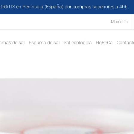
GRATIS en Península (España) por compras superiores a 40€.
D
Mi cuenta
amas de sal
Espuma de sal
Sal ecológica
HoReCa
Contact