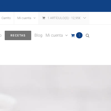
escartar
Carrito
Mi cuenta
1 ARTÍCULO(S)
-
12,95
€
o
Blog
Mi cuenta
1
RECETAS