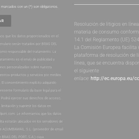
marcados con un (*) son obligatorios.
Resolución de litigios en líne
materia de consumo conforme 
os que los datos proporcionados en el
14.1 del Reglamento (UE) 52
rmulario serán tratados por BRAS DEL
La Comisión Europea facilita
como responsable del tratamiento. La
plataforma de resolución de li
ratamiento es el envío de publicidad y
línea, que se encuentra dispo
nes personalizadas sobre nuestra
el siguiente
estros productos y servicios por medios
enlace:
http://ec.europa.eu/
. El consentimiento explícito adquirido
presente formulario da base legal para el
. Podrá ejercer sus derechos de acceso,
, limitación y suprimir los datos en
lport.com. Le informamos que los datos
lita estarán ubicados en los servidores de
de ACUMBAMAIL, S.L. (proveedor de email
e BRAS DEL PORT, S.A.) cuya