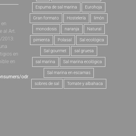
Espuma de sal marina
Eurohoja
Gran formato
Hostelería
limón
a en
monodosis
naranja
Natural
al Art.
4/2013:
pimienta
Polasal
Sal ecológica
 una
Sal gourmet
sal gruesa
tigios en
nible en
sal marina
Sal marina ecológica
Sal marina en escamas
consumers/odr
.
sobres de sal
Tomate y albahaca