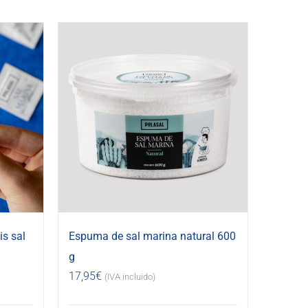
s sal
Espuma de sal marina natural 600
g
17,95
€
(IVA incluido)