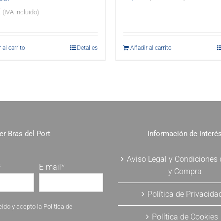
€
(IVA incluido)
 al carrito
Detalles
Añadir al carrito
er Bras del Port
Información de Interé
Aviso Legal y Condiciones
*
E-mail*
y Compra
Política de Privacida
eído y acepto la
Política de
Política de Cookies
.