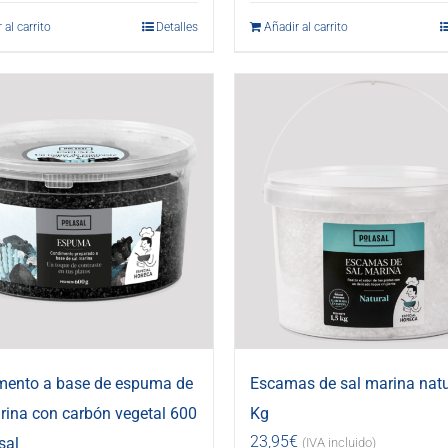
 al carrito
Detalles
Añadir al carrito
mento a base de espuma de
Escamas de sal marina natu
rina con carbón vegetal 600
Kg
23,95
€
sal
(IVA incluido)