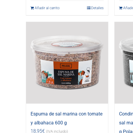
Añadir al carrito
Detalles
Añadir
Espuma de sal marina con tomate
Condi
y albahaca 600 g
sal ma
18,95
€
g Pola
(IVA incluido)