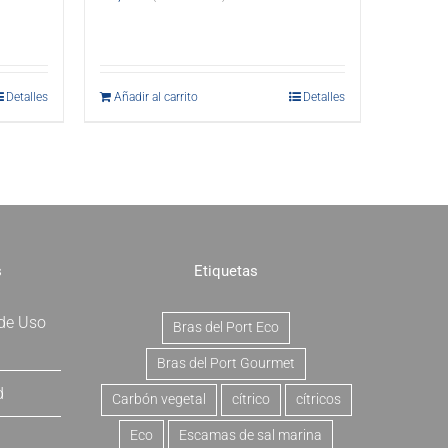
Detalles
Añadir al carrito
Detalles
s
Etiquetas
 de Uso
Bras del Port Eco
Bras del Port Gourmet
d
Carbón vegetal
cítrico
cítricos
Eco
Escamas de sal marina