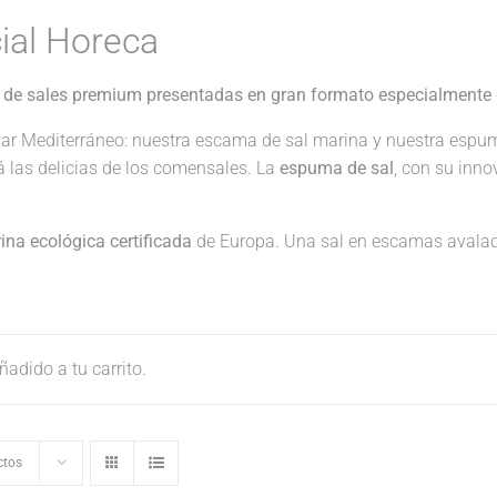
ial Horeca
 de sales premium presentadas en gran formato especialmente 
ar Mediterráneo: nuestra escama de sal marina y nuestra espu
rá las delicias de los comensales. La
espuma de sal
, con su inno
na ecológica certificada
de Europa. Una sal en escamas avalad
adido a tu carrito.
ctos