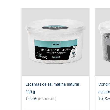
Escamas de sal marina natural
Condi
440 g
escama
12,95
€
15,95
(IVA incluido)