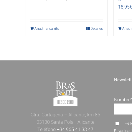
18,95
Añadir al carrito
Detalles
Añadir
Newslett
Nombre
Ctra. Cartagena – Alicante, km 85
03130 Santa Pola - Alicante
He l
Teléfono
+34 965 41 33 47
Privacidad