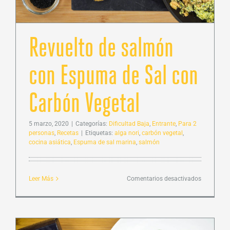
Revuelto de salmón
con Espuma de Sal con
Carbón Vegetal
5 marzo, 2020
|
Categorías:
Dificultad Baja
,
Entrante
,
Para 2
personas
,
Recetas
|
Etiquetas:
alga nori
,
carbón vegetal
,
cocina asiática
,
Espuma de sal marina
,
salmón
en
Leer Más
Comentarios desactivados
Revuelto
de
salmón
con
Espuma