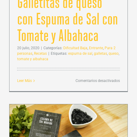
Galletitas de queso
con Espuma de Sal con
Tomate y Albahaca
20 julio, 2020
|
Categorías:
Dificultad Baja
,
Entrante
,
Para 2
personas
,
Recetas
|
Etiquetas:
espuma de sal
,
galletas
,
queso
,
tomate y albahaca
en
Leer Más
Comentarios desactivados
Galletitas
de
queso
con
Espuma
de
Sal
con
Tomate
y