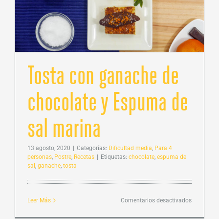
de
Sal
Marina
Tosta con ganache de
chocolate y Espuma de
sal marina
13 agosto, 2020
|
Categorías:
Dificultad media
,
Para 4
personas
,
Postre
,
Recetas
|
Etiquetas:
chocolate
,
espuma de
sal
,
ganache
,
tosta
en
Leer Más
Comentarios desactivados
Tosta
con