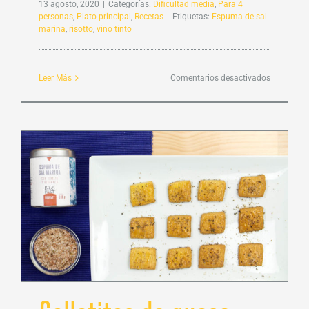
13 agosto, 2020
|
Categorías:
Dificultad media
,
Para 4
personas
,
Plato principal
,
Recetas
|
Etiquetas:
Espuma de sal
marina
,
risotto
,
vino tinto
en
Leer Más
Comentarios desactivados
Risotto
con
boletus
y
Espuma
de
Sal
al
Vino
Tinto