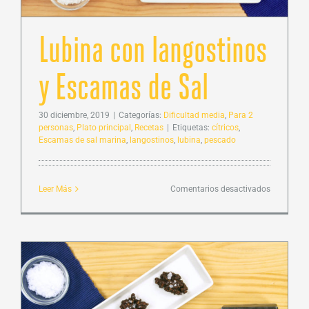
al
Vino
Lubina con langostinos
Tinto
y Escamas de Sal
30 diciembre, 2019
|
Categorías:
Dificultad media
,
Para 2
personas
,
Plato principal
,
Recetas
|
Etiquetas:
cítricos
,
Escamas de sal marina
,
langostinos
,
lubina
,
pescado
en
Leer Más
Comentarios desactivados
Lubina
con
langostin
y
Escamas
de
Sal