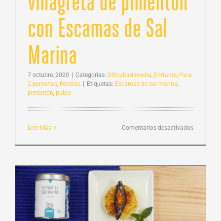
vinagreta de pimentón
con Escamas de Sal
Marina
7 octubre, 2020
|
Categorías:
Dificultad media
,
Entrante
,
Para
2 personas
,
Recetas
|
Etiquetas:
Escamas de sal marina
,
pimentón
,
pulpo
en
Leer Más
Comentarios desactivados
Carpaccio
de
pulpo
a
la
vinagreta
de
pimentón
con
Escamas