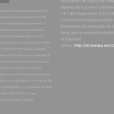
Resolución de litigios en líne
materia de consumo conforme 
os que los datos proporcionados en el
14.1 del Reglamento (UE) 52
rmulario serán tratados por BRAS DEL
La Comisión Europea facilita
como responsable del tratamiento. La
plataforma de resolución de li
ratamiento es el envío de publicidad y
línea, que se encuentra dispo
nes personalizadas sobre nuestra
el siguiente
estros productos y servicios por medios
enlace:
http://ec.europa.eu/
. El consentimiento explícito adquirido
presente formulario da base legal para el
. Podrá ejercer sus derechos de acceso,
, limitación y suprimir los datos en
lport.com. Le informamos que los datos
lita estarán ubicados en los servidores de
de ACUMBAMAIL, S.L. (proveedor de email
e BRAS DEL PORT, S.A.) cuya
ura está situada en España.