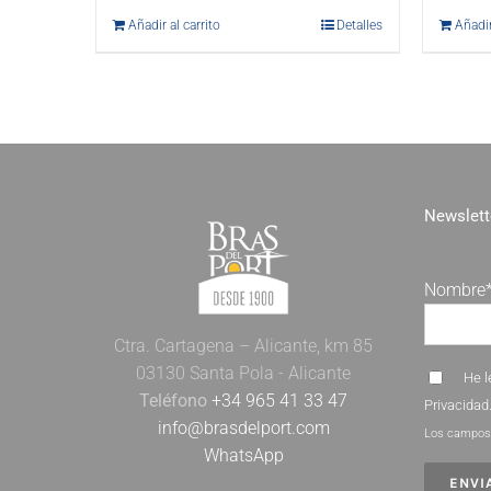
Añadir al carrito
Detalles
Añadir
Newslett
Nombre
Ctra. Cartagena – Alicante, km 85
03130 Santa Pola - Alicante
He l
Teléfono
+34 965 41 33 47
Privacidad
info@brasdelport.com
Los campos 
WhatsApp