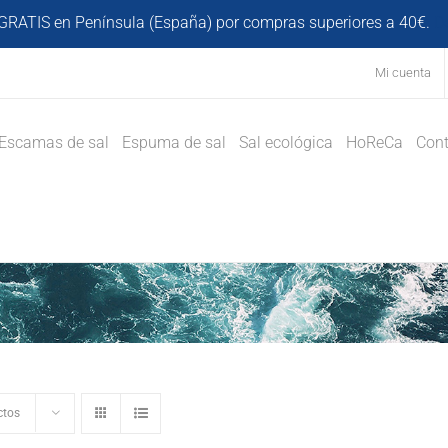
GRATIS en Península (España) por compras superiores a 40€.
D
Mi cuenta
Escamas de sal
Espuma de sal
Sal ecológica
HoReCa
Cont
ctos