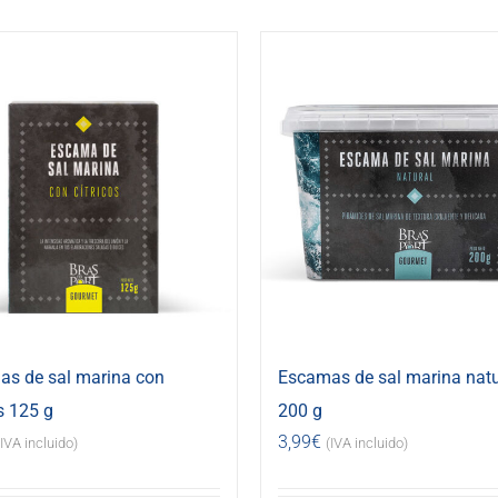
s de sal marina con
Escamas de sal marina natu
s 125 g
200 g
3,99
€
(IVA incluido)
(IVA incluido)