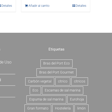
Detalles
Añadir al carrito
Detalles
s
Etiquetas
 de Uso
Bras del Port Eco
Bras del Port Gourmet
d
Carbón vegetal
cítrico
cítricos
Eco
Escamas de sal marina
Espuma de sal marina
Eurohoja
Gran formato
Hostelería
limón