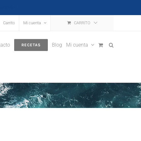
escartar
Carrito
Mi cuenta
CARRITO
acto
Blog
Mi cuenta
RECETAS