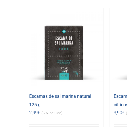
Escamas de sal marina natural
Escama
125 g
cítrico
2,99
€
3,90
€
(IVA incluido)