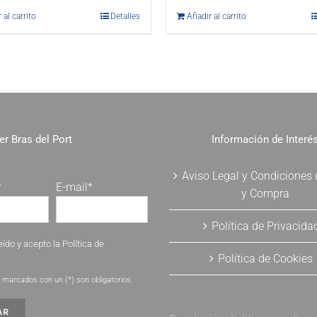
 al carrito
Detalles
Añadir al carrito
er Bras del Port
Información de Interé
Aviso Legal y Condiciones
*
E-mail*
y Compra
Política de Privacida
eído y acepto la
Política de
Política de Cookies
.
marcados con un (*) son obligatorios.