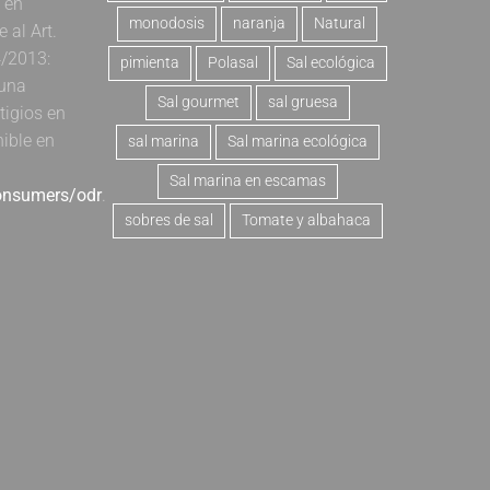
a en
monodosis
naranja
Natural
al Art.
4/2013:
pimienta
Polasal
Sal ecológica
 una
Sal gourmet
sal gruesa
tigios en
nible en
sal marina
Sal marina ecológica
Sal marina en escamas
consumers/odr
.
sobres de sal
Tomate y albahaca