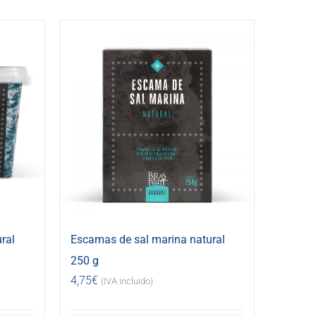
ral
Escamas de sal marina natural
250 g
4,75
€
(IVA incluido)