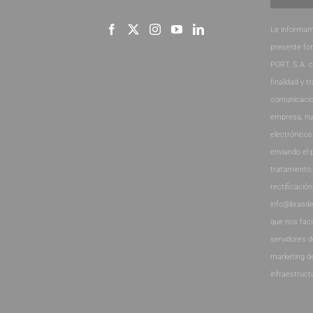
Le informam
presente fo
PORT, S.A. 
finalidad y t
comunicacio
empresa, nu
electrónicos
enviando el 
tratamiento
rectificación
info@brasde
que nos faci
servidores 
marketing d
infraestruct