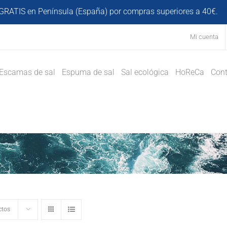
GRATIS en Península (España) por compras superiores a 40€.
D
Mi cuenta
Escamas de sal
Espuma de sal
Sal ecológica
HoReCa
Cont
ctos