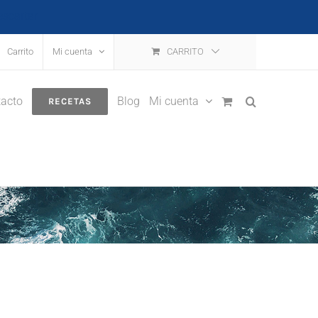
escartar
Carrito
Mi cuenta
CARRITO
acto
Blog
Mi cuenta
RECETAS