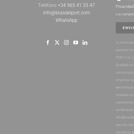
Teléfono
+34 965 41 33 47
Privacidad
info@brasdelport.com
Los campos 
WhatsApp
Le informam
presente fo
PORT, S.A. 
finalidad y t
comunicacio
empresa, nu
electrónicos
enviando el 
tratamiento
rectificación
info@brasde
que nos faci
servidores 