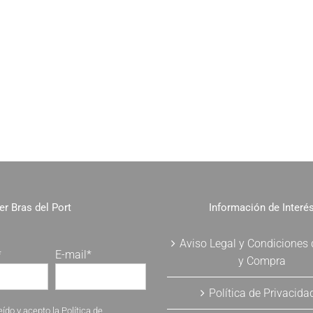
er Bras del Port
Información de Interé
Aviso Legal y Condiciones
*
E-mail*
y Compra
Política de Privacida
eído y acepto la
Política de