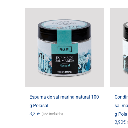
Espuma de sal marina natural 100
Condi
g Polasal
sal ma
3,25
€
g Pola
(IVA incluido)
3,90
€