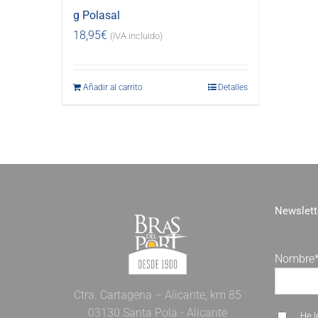
g Polasal
18,95
€
(IVA incluido)
Añadir al carrito
Detalles
Newslett
Nombre
Ctra. Cartagena – Alicante, km 85
03130 Santa Pola - Alicante
He l