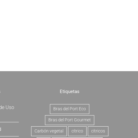
s
Etiquetas
 de Uso
Bras del Port Eco
Bras del Port Gourmet
d
Carbón vegetal
cítrico
cítricos