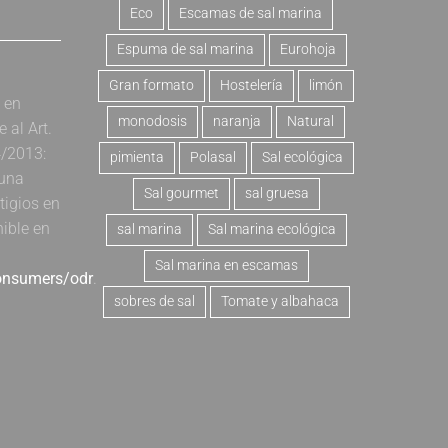
Eco
Escamas de sal marina
Espuma de sal marina
Eurohoja
Gran formato
Hostelería
limón
a en
monodosis
naranja
Natural
al Art.
4/2013:
pimienta
Polasal
Sal ecológica
 una
Sal gourmet
sal gruesa
tigios en
nible en
sal marina
Sal marina ecológica
Sal marina en escamas
consumers/odr
.
sobres de sal
Tomate y albahaca