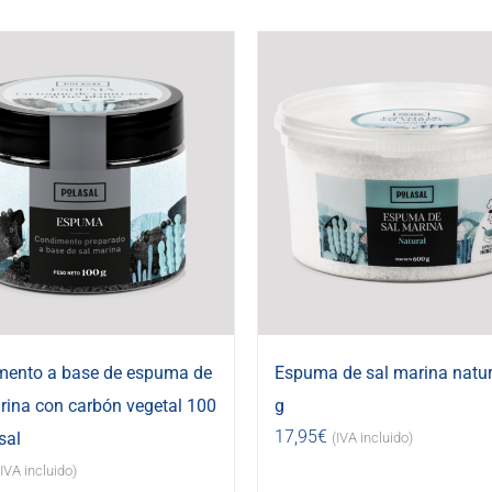
mento a base de espuma de
Espuma de sal marina natur
rina con carbón vegetal 100
g
17,95
€
sal
(IVA incluido)
(IVA incluido)