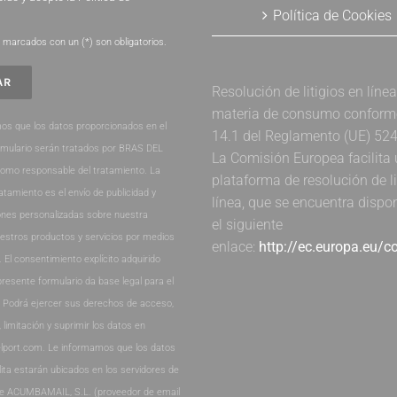
Política de Cookies
.
marcados con un (*) son obligatorios.
Resolución de litigios en líne
materia de consumo conforme 
os que los datos proporcionados en el
14.1 del Reglamento (UE) 52
rmulario serán tratados por BRAS DEL
La Comisión Europea facilita
como responsable del tratamiento. La
plataforma de resolución de li
ratamiento es el envío de publicidad y
línea, que se encuentra dispo
nes personalizadas sobre nuestra
el siguiente
estros productos y servicios por medios
enlace:
http://ec.europa.eu/
. El consentimiento explícito adquirido
presente formulario da base legal para el
. Podrá ejercer sus derechos de acceso,
, limitación y suprimir los datos en
lport.com. Le informamos que los datos
lita estarán ubicados en los servidores de
de ACUMBAMAIL, S.L. (proveedor de email