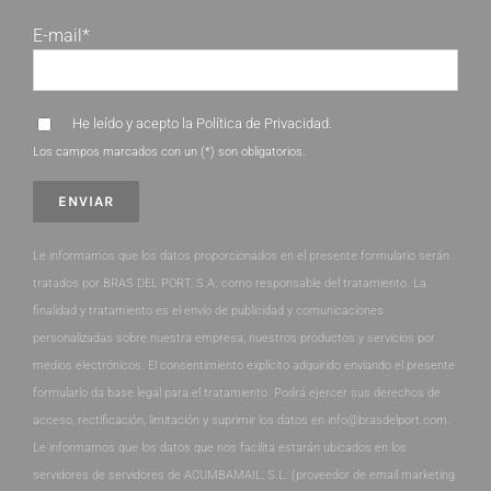
E-mail*
He leído y acepto la
Política de Privacidad
.
Los campos marcados con un (*) son obligatorios.
Le informamos que los datos proporcionados en el presente formulario serán
tratados por BRAS DEL PORT, S.A. como responsable del tratamiento. La
finalidad y tratamiento es el envío de publicidad y comunicaciones
personalizadas sobre nuestra empresa, nuestros productos y servicios por
medios electrónicos. El consentimiento explícito adquirido enviando el presente
formulario da base legal para el tratamiento. Podrá ejercer sus derechos de
acceso, rectificación, limitación y suprimir los datos en info@brasdelport.com.
Le informamos que los datos que nos facilita estarán ubicados en los
servidores de servidores de ACUMBAMAIL, S.L. (proveedor de email marketing