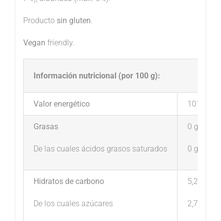
Producto
sin gluten
.
Vegan
friendly.
Información nutricional (por 100 g):
Valor energético
101 kJ / 
Grasas
0 g
De las cuales ácidos grasos saturados
0 g
Hidratos de carbono
5,2 g
De los cuales azúcares
2,7 g