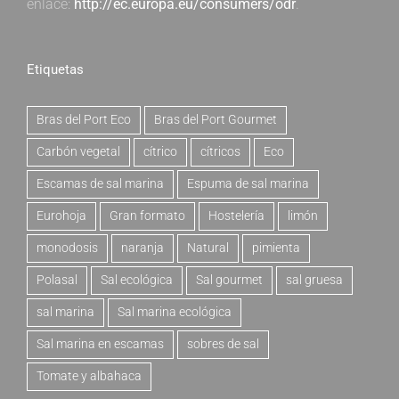
enlace:
http://ec.europa.eu/consumers/odr
.
Etiquetas
Bras del Port Eco
Bras del Port Gourmet
Carbón vegetal
cítrico
cítricos
Eco
Escamas de sal marina
Espuma de sal marina
Eurohoja
Gran formato
Hostelería
limón
monodosis
naranja
Natural
pimienta
Polasal
Sal ecológica
Sal gourmet
sal gruesa
sal marina
Sal marina ecológica
Sal marina en escamas
sobres de sal
Tomate y albahaca