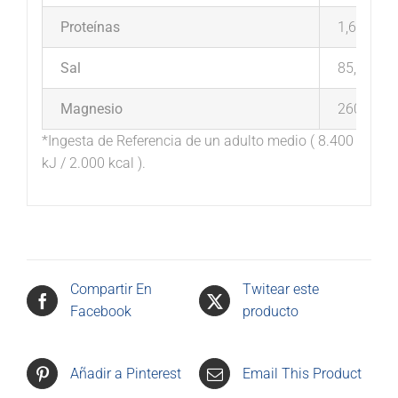
Proteínas
1,6 g
Sal
85,7 g
Magnesio
260 mg 6
*Ingesta de Referencia de un adulto medio ( 8.400
kJ / 2.000 kcal ).
Compartir En
Twitear este
Facebook
producto
Añadir a Pinterest
Email This Product