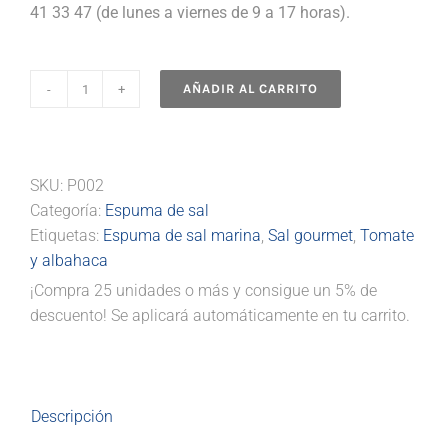
41 33 47 (de lunes a viernes de 9 a 17 horas).
AÑADIR AL CARRITO
Espuma
de
sal
marina
SKU:
P002
con
Categoría:
Espuma de sal
tomate
Etiquetas:
Espuma de sal marina
,
Sal gourmet
,
Tomate
y
y albahaca
albahaca
¡Compra 25 unidades o más y consigue un 5% de
100
descuento! Se aplicará automáticamente en tu carrito.
g
Polasal
cantidad
Descripción