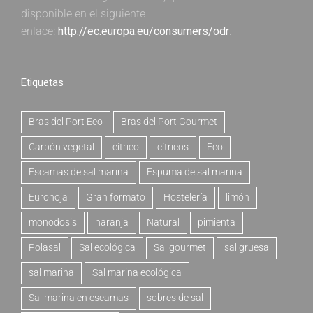
disponible en el siguiente
enlace:
http://ec.europa.eu/consumers/odr
.
Etiquetas
Bras del Port Eco
Bras del Port Gourmet
Carbón vegetal
cítrico
cítricos
Eco
Escamas de sal marina
Espuma de sal marina
Eurohoja
Gran formato
Hostelería
limón
monodosis
naranja
Natural
pimienta
Polasal
Sal ecológica
Sal gourmet
sal gruesa
sal marina
Sal marina ecológica
Sal marina en escamas
sobres de sal