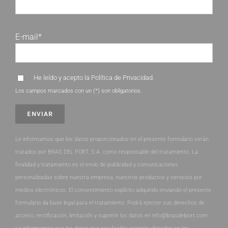
E-mail*
He leído y acepto la
Política de Privacidad
.
Los campos marcados con un (*) son obligatorios.
Le informamos que los datos proporcionados en el presente formulario serán
tratados por BRAS DEL PORT, S.A. como responsable del tratamiento. La
finalidad y tratamiento es el envío de publicidad y comunicaciones
personalizadas sobre nuestra empresa, nuestros productos y servicios por
medios electrónicos. El consentimiento explícito adquirido enviando el presente
formulario da base legal para el tratamiento. Podrá ejercer sus derechos de
acceso, rectificación, limitación y suprimir los datos en info@brasdelport.com.