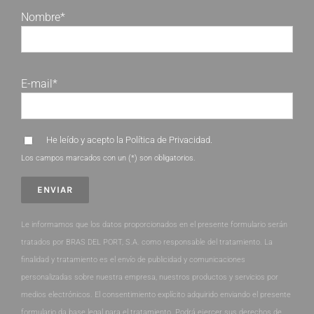
Nombre*
E-mail*
He leído y acepto la
Política de Privacidad
.
Los campos marcados con un (*) son obligatorios.
Le informamos que los datos proporcionados en el presente formulario serán
tratados por BRAS DEL PORT, S.A. como responsable del tratamiento. La
finalidad y tratamiento es el envío de publicidad y comunicaciones
personalizadas sobre nuestra empresa, nuestros productos y servicios por
medios electrónicos. El consentimiento explícito adquirido enviando el presente
formulario da base legal para el tratamiento. Podrá ejercer sus derechos de