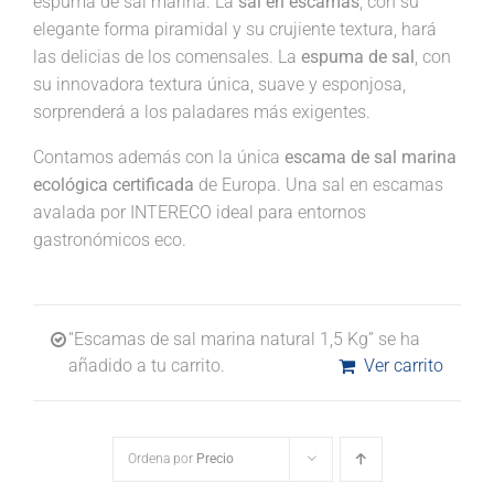
espuma de sal marina. La
sal en escamas
, con su
elegante forma piramidal y su crujiente textura, hará
las delicias de los comensales. La
espuma de sal
, con
su innovadora textura única, suave y esponjosa,
sorprenderá a los paladares más exigentes.
Contamos además con la única
escama de sal marina
ecológica certificada
de Europa. Una sal en escamas
avalada por INTERECO ideal para entornos
gastronómicos eco.
“Escamas de sal marina natural 1,5 Kg” se ha
añadido a tu carrito.
Ver carrito
Ordena por
Precio