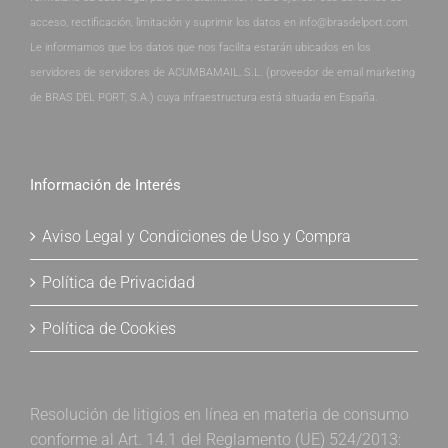
acceso, rectificación, limitación y suprimir los datos en info@brasdelport.com.
Le informamos que los datos que nos facilita estarán ubicados en los
servidores de servidores de ACUMBAMAIL, S.L. (proveedor de email marketing
de BRAS DEL PORT, S.A.) cuya infraestructura está situada en España.
Información de Interés
Aviso Legal y Condiciones de Uso y Compra
Política de Privacidad
Política de Cookies
Resolución de litigios en línea en materia de consumo
conforme al Art. 14.1 del Reglamento (UE) 524/2013: