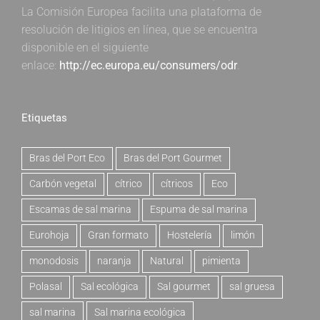
La Comisión Europea facilita una plataforma de
resolución de litigios en línea, que se encuentra
disponible en el siguiente
enlace:
http://ec.europa.eu/consumers/odr
.
Etiquetas
Bras del Port Eco
Bras del Port Gourmet
Carbón vegetal
cítrico
cítricos
Eco
Escamas de sal marina
Espuma de sal marina
Eurohoja
Gran formato
Hostelería
limón
monodosis
naranja
Natural
pimienta
Polasal
Sal ecológica
Sal gourmet
sal gruesa
sal marina
Sal marina ecológica